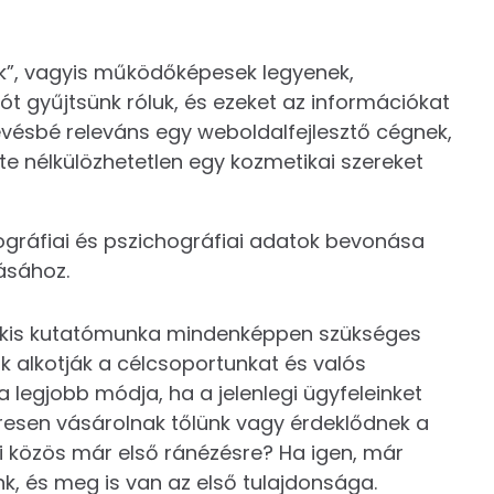
k”, vagyis működőképesek legyenek,
t gyűjtsünk róluk, és ezeket az információkat
 kevésbé releváns egy weboldalfejlesztő cégnek,
e nélkülözhetetlen egy kozmetikai szereket
ográfiai és pszichográfiai adatok bevonása
ásához.
kis kutatómunka mindenképpen szükséges
ik alkotják a célcsoportunkat és valós
a legjobb módja, ha a jelenlegi ügyfeleinket
zeresen vásárolnak tőlünk vagy érdeklődnek a
i közös már első ránézésre? Ha igen, már
ünk, és meg is van az első tulajdonsága.