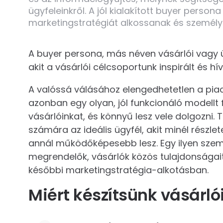
ügyfeleinkről. A jól kialakított buyer pers
marketingstratégiát alkossanak és személyr
A buyer persona, más néven vásárlói vagy ü
akit a vásárlói célcsoportunk inspirált és hív
A valóssá válásához elengedhetetlen a pia
azonban egy olyan, jól funkcionáló modellt f
vásárlóinkat, és könnyű lesz vele dolgozni
számára az ideális ügyfél, akit minél rész
annál működőképesebb lesz. Egy ilyen szemé
megrendelők, vásárlók közös tulajdonságait
későbbi marketingstratégia-alkotásban.
Miért készítsünk vásárl