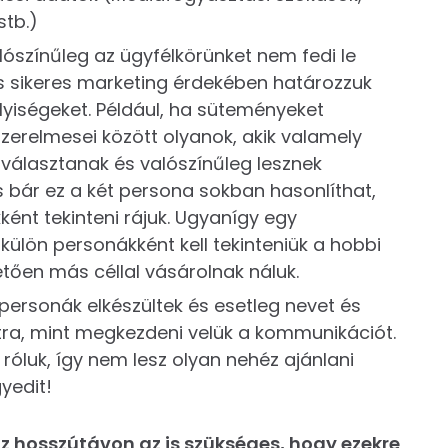
stb.)
ószínűleg az ügyfélkörünket nem fedi le
és sikeres marketing érdekében határozzuk
lyiségeket. Például, ha süteményeket
zerelmesei között olyanok, akik valamely
l választanak és valószínűleg lesznek
és bár ez a két persona sokban hasonlíthat,
ént tekinteni rájuk. Ugyanígy egy
ülön personákként kell tekinteniük a hobbi
etően más céllal vásárolnak náluk.
personák elkészültek és esetleg nevet és
átra, mint megkezdeni velük a kommunikációt.
óluk, így nem lesz olyan nehéz ajánlani
yedit!
 hosszútávon az is szükséges, hogy ezekre