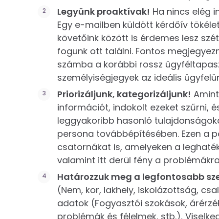
Legyünk proaktívak!
Ha nincs elég i
Egy e-mailben küldött kérdőív tökéle
követőink között is érdemes lesz szé
fogunk ott találni. Fontos megjegyez
számba a korábbi rossz ügyféltapaszta
személyiségjegyek az ideális ügyfelü
Priorizáljunk, kategorizáljunk!
Amint
információt, indokolt ezeket szűrni,
leggyakoribb hasonló tulajdonságokat
persona továbbépítésében. Ezen a p
csatornákat is, amelyeken a legha
valamint itt derül fény a problémákra 
Határozzuk meg a legfontosabb s
(Nem, kor, lakhely, iskolázottság, csa
adatok (Fogyasztói szokások, árérzék
problémák és félelmek, stb.), Viselk