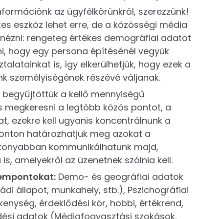
nformációnk az ügyfélkörünkről, szerezzünk!
tes eszköz lehet erre, de a közösségi média
tnézni: rengeteg értékes demográfiai adatot
ni, hogy egy persona építésénél vegyük
latainkat is, így elkerülhetjük, hogy ezek a
nk személyiségének részévé váljanak.
 begyűjtöttük a kellő mennyiségű
 és megkeresni a legtöbb közös pontot, a
, ezekre kell ugyanis koncentrálnunk a
onton határozhatjuk meg azokat a
tékonyabban kommunikálhatunk majd,
is, amelyekről az üzenetnek szólnia kell.
zempontokat:
Demo- és geográfiai adatok
ládi állapot, munkahely, stb.), Pszichográfiai
enység, érdeklődési kör, hobbi, értékrend,
edési adatok (Médiafogyasztási szokások,