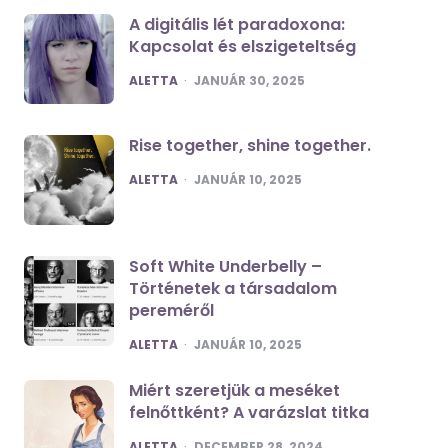
A digitális lét paradoxona:
Kapcsolat és elszigeteltség
POSTED
ALETTA
JANUÁR 30, 2025
Rise together, shine together.
POSTED
ALETTA
JANUÁR 10, 2025
Soft White Underbelly –
Történetek a társadalom
pereméről
POSTED
ALETTA
JANUÁR 10, 2025
Miért szeretjük a meséket
felnőttként? A varázslat titka
POSTED
ALETTA
DECEMBER 28, 2024