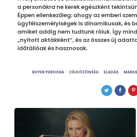
a personákra ne kerek egészként tekintsün
Éppen ellenkezőleg: ahogy az emberi szemé
ügyfélszemélyiségek is dinamikusak, és b
amiket addig nem tudtunk róluk. Így min
„nyitott aktákként”, és az összes új adatta
időtállóak és hasznosak.
BUYER PERSONA
CÉLKÖZÖNSÉG
ELADÁS
MARKE
Post
navigation