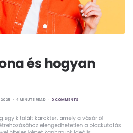
sona és hogyan
 2025
4
MINUTE READ
0 COMMENTS
 egy kitalált karakter, amely a vásárlói
 létrehozásához elengedhetetlen a piackutatás
el hiteles képet kaphatunk ideális