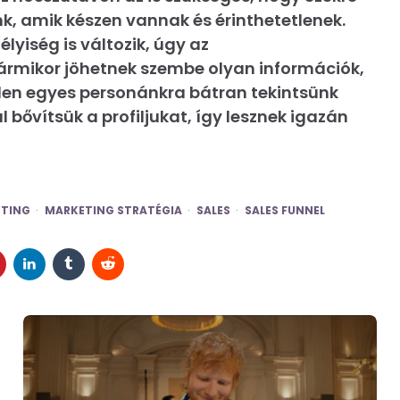
k, amik készen vannak és érinthetetlenek.
lyiség is változik, úgy az
ármikor jöhetnek szembe olyan információk,
den egyes personánkra bátran tekintsünk
l bővítsük a profiljukat, így lesznek igazán
TING
MARKETING STRATÉGIA
SALES
SALES FUNNEL