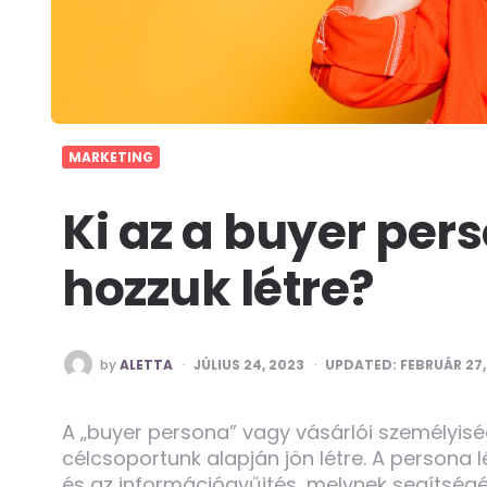
MARKETING
Ki az a buyer per
hozzuk létre?
POSTED
by
ALETTA
JÚLIUS 24, 2023
UPDATED:
FEBRUÁR 27,
BY
A „buyer persona” vagy vásárlói személyiség
célcsoportunk alapján jön létre. A persona
és az információgyűjtés, melynek segítségév