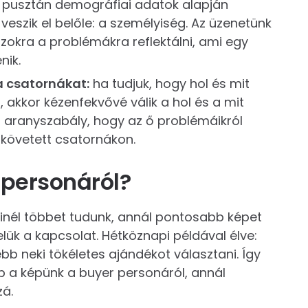
pusztán demográfiai adatok alapján
veszik el belőle: a személyiség. Az üzenetünk
zokra a problémákra reflektálni, ami egy
nik.
a csatornákat:
ha tudjuk, hogy hol és mit
 akkor kézenfekvővé válik a hol és a mit
Az aranyszabály, hogy az ő problémáikról
k követett csatornákon.
 personáról?
minél többet tudunk, annál pontosabb képet
lük a kapcsolat. Hétköznapi példával élve:
bb neki tökéletes ajándékot választani. Így
bb a képünk a buyer personáról, annál
zá.