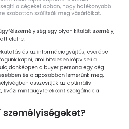
ona segíti a cégeket abban, hogy hatékonyabb
e szabottan szólítsák meg vásárlóikat.
gyfélszemélyiség egy olyan kitalált személy,
ott életre.
ckutatás és az információgyűjtés, cserébe
ogunk kapni, ami hitelesen képviseli a
. Tulajdonképpen a buyer persona egy cég
letesebben és alaposabban ismerünk meg,
lyiségben összesítjük az optimális
, kvázi mintaügyfelekként szolgálnak a
ói személyiségeket?