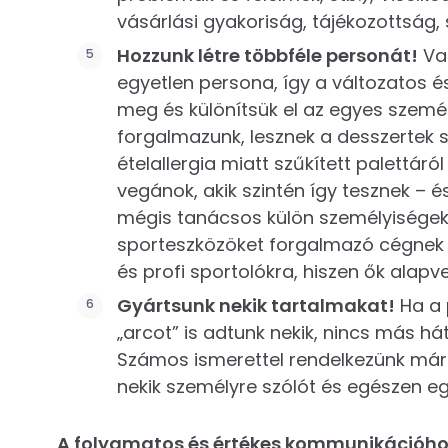
vásárlási gyakoriság, tájékozottság, 
Hozzunk létre többféle personát!
Val
egyetlen persona, így a változatos 
meg és különítsük el az egyes szemé
forgalmazunk, lesznek a desszertek s
ételallergia miatt szűkített palettáró
vegánok, akik szintén így tesznek – 
mégis tanácsos külön személyiségekk
sporteszközöket forgalmazó cégnek k
és profi sportolókra, hiszen ők alapv
Gyártsunk nekik tartalmakat!
Ha a 
„arcot” is adtunk nekik, nincs más h
Számos ismerettel rendelkezünk már r
nekik személyre szólót és egészen eg
A folyamatos és értékes kommunikációhoz