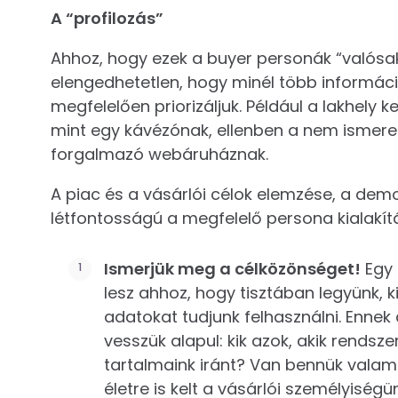
A “profilozás”
Ahhoz, hogy ezek a buyer personák “valósa
elengedhetetlen, hogy minél több információ
megfelelően priorizáljuk. Például a lakhely
mint egy kávézónak, ellenben a nem ismeret
forgalmazó webáruháznak.
A piac és a vásárlói célok elemzése, a dem
létfontosságú a megfelelő persona kialakít
Ismerjük meg a célközönséget!
Egy 
lesz ahhoz, hogy tisztában legyünk, k
adatokat tudjunk felhasználni. Ennek 
vesszük alapul: kik azok, akik rends
tartalmaink iránt? Van bennük valam
életre is kelt a vásárlói személyiség