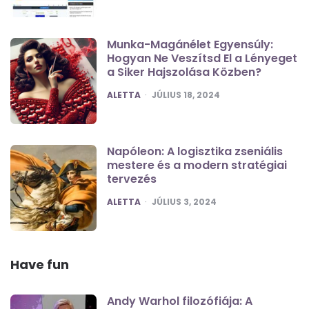
Munka-Magánélet Egyensúly:
Hogyan Ne Veszítsd El a Lényeget
a Siker Hajszolása Közben?
POSTED
ALETTA
JÚLIUS 18, 2024
Napóleon: A logisztika zseniális
mestere és a modern stratégiai
tervezés
POSTED
ALETTA
JÚLIUS 3, 2024
Have fun
Andy Warhol filozófiája: A