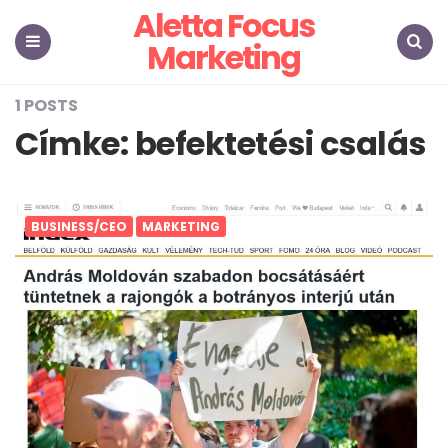
Aletta Focus
Marketing
Menu
Search
1 POSTS
Címke:
befektetési csalás
BUSINESS/CEO
MARKETING