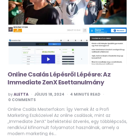
Online Csalás Lépésről Lépésre: Az
Immediate ZenX Esettanulmány
POSTED
by
ALETTA
JÚLIUS 18, 2024
4
MINUTE READ
BY
0 COMMENTS
Online Csalás Mesterfokon: Így Vernek Át a Profi
Marketing Eszközeivel Az online csalások, mint az
„Immediate ZenX” befektetési átverés, egy többlépcsős,
rendkívül kifinomult folyamatot használnak, amely a
modern marketing és…