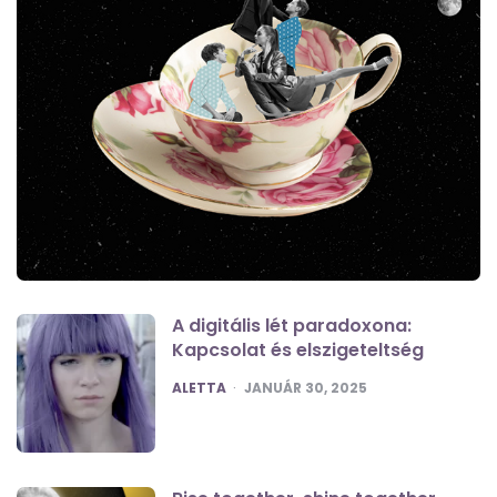
A digitális lét paradoxona:
Kapcsolat és elszigeteltség
POSTED
ALETTA
JANUÁR 30, 2025