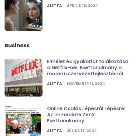
POSTED
ALETTA
ÁPRILIS 19, 2024
Business
Elmélet és gyakorlat találkozása
a Netflix-nél: Esettanulmány a
modern szervezetfejlesztésről
POSTED
ALETTA
NOVEMBER 11, 2024
Online Csalás Lépésről Lépésre:
Az Immediate ZenX
Esettanulmány
POSTED
ALETTA
JÚLIUS 18, 2024