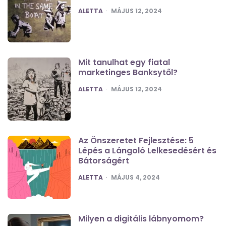
POSTED
ALETTA
MÁJUS 12, 2024
Mit tanulhat egy fiatal
marketinges Banksytől?
POSTED
ALETTA
MÁJUS 12, 2024
Az Önszeretet Fejlesztése: 5
Lépés a Lángoló Lelkesedésért és
Bátorságért
POSTED
ALETTA
MÁJUS 4, 2024
Milyen a digitális lábnyomom?