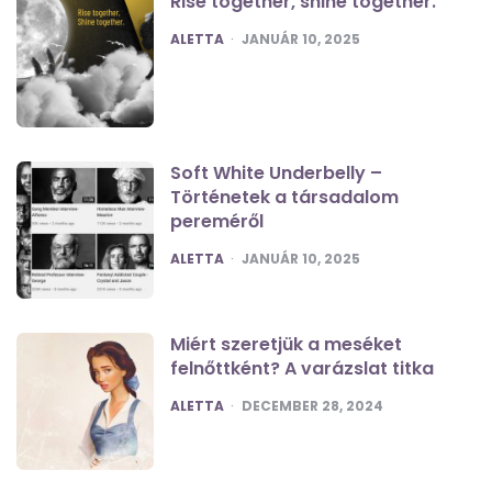
Rise together, shine together.
POSTED
ALETTA
JANUÁR 10, 2025
Soft White Underbelly –
Történetek a társadalom
pereméről
POSTED
ALETTA
JANUÁR 10, 2025
Miért szeretjük a meséket
felnőttként? A varázslat titka
POSTED
ALETTA
DECEMBER 28, 2024