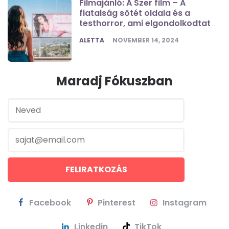
Filmajánló: A Szer film – A
fiatalság sötét oldala és a
testhorror, ami elgondolkodtat
POSTED
ALETTA
NOVEMBER 14, 2024
Maradj Fókuszban
Facebook
Pinterest
Instagram
Linkedin
TikTok