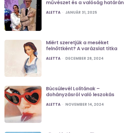
művészet és a valóság határán
POSTED
ALETTA
JANUÁR 31, 2025
Miért szeretjük a meséket
felnőttként? A varázslat titka
POSTED
ALETTA
DECEMBER 28, 2024
Búcsúlevél Lolitának –
dohányzásról való leszokás
POSTED
ALETTA
NOVEMBER 14, 2024