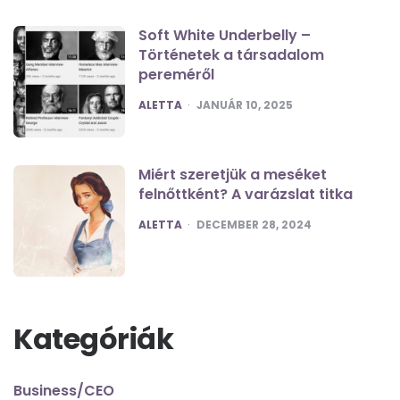
Soft White Underbelly –
Történetek a társadalom
pereméről
POSTED
ALETTA
JANUÁR 10, 2025
Miért szeretjük a meséket
felnőttként? A varázslat titka
POSTED
ALETTA
DECEMBER 28, 2024
Kategóriák
Business/CEO