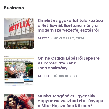
Business
Elmélet és gyakorlat találkozása
a Netflix-nél: Esettanulmány a
modern szervezetfejlesztésről
POSTED
ALETTA
NOVEMBER 11, 2024
Online Csalás Lépésről Lépésre:
Az Immediate ZenX
Esettanulmány
POSTED
ALETTA
JÚLIUS 18, 2024
Munka-Magánélet Egyensúly:
Hogyan Ne Veszítsd El a Lényeget
a Siker Hajszolása Közben?