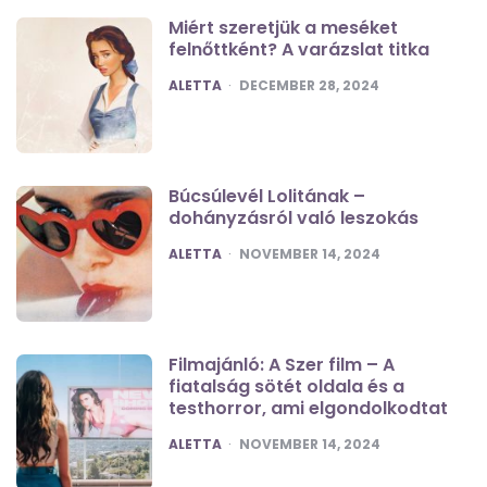
Miért szeretjük a meséket
felnőttként? A varázslat titka
POSTED
ALETTA
DECEMBER 28, 2024
Búcsúlevél Lolitának –
dohányzásról való leszokás
POSTED
ALETTA
NOVEMBER 14, 2024
Filmajánló: A Szer film – A
fiatalság sötét oldala és a
testhorror, ami elgondolkodtat
POSTED
ALETTA
NOVEMBER 14, 2024