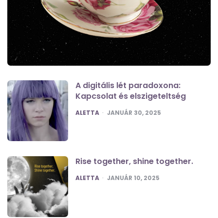
A digitális lét paradoxona:
Kapcsolat és elszigeteltség
POSTED
ALETTA
JANUÁR 30, 2025
Rise together, shine together.
POSTED
ALETTA
JANUÁR 10, 2025