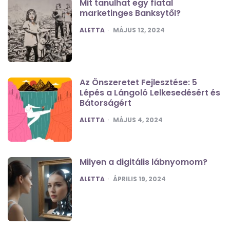
Mit tanulhat egy fiatal
marketinges Banksytől?
POSTED
ALETTA
MÁJUS 12, 2024
Az Önszeretet Fejlesztése: 5
Lépés a Lángoló Lelkesedésért és
Bátorságért
POSTED
ALETTA
MÁJUS 4, 2024
Milyen a digitális lábnyomom?
POSTED
ALETTA
ÁPRILIS 19, 2024