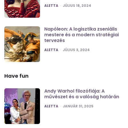
POSTED
ALETTA
JÚLIUS 18, 2024
Napóleon: A logisztika zseniális
mestere és a modern stratégiai
tervezés
POSTED
ALETTA
JÚLIUS 3, 2024
Have fun
Andy Warhol filozófiája: A
művészet és a valóság határán
POSTED
ALETTA
JANUÁR 31, 2025