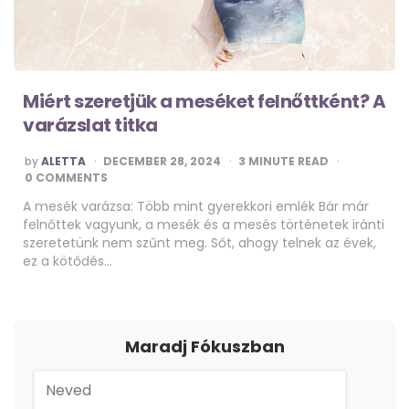
Miért szeretjük a meséket felnőttként? A
varázslat titka
POSTED
by
ALETTA
DECEMBER 28, 2024
3
MINUTE READ
BY
0 COMMENTS
A mesék varázsa: Több mint gyerekkori emlék Bár már
felnőttek vagyunk, a mesék és a mesés történetek iránti
szeretetünk nem szűnt meg. Sőt, ahogy telnek az évek,
ez a kötődés…
Maradj Fókuszban