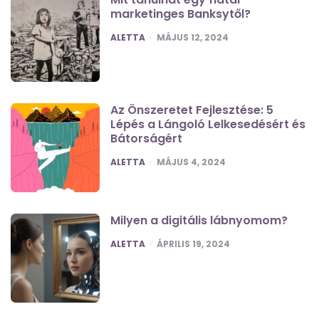
marketinges Banksytől?
POSTED
ALETTA
MÁJUS 12, 2024
Az Önszeretet Fejlesztése: 5
Lépés a Lángoló Lelkesedésért és
Bátorságért
POSTED
ALETTA
MÁJUS 4, 2024
Milyen a digitális lábnyomom?
POSTED
ALETTA
ÁPRILIS 19, 2024