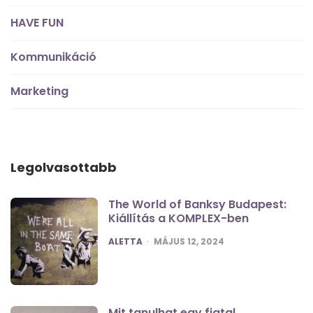
HAVE FUN
Kommunikáció
Marketing
Legolvasottabb
The World of Banksy Budapest:
Kiállítás a KOMPLEX-ben
POSTED
ALETTA
MÁJUS 12, 2024
Mit tanulhat egy fiatal