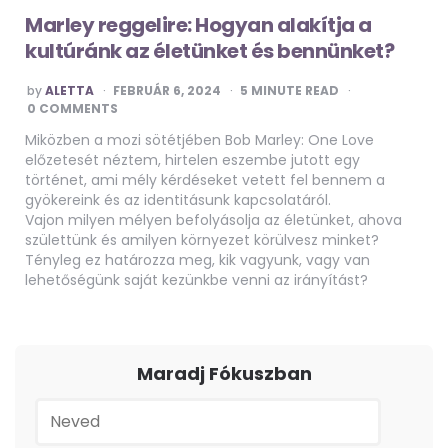
Marley reggelire: Hogyan alakítja a
kultúránk az életünket és bennünket?
POSTED
by
ALETTA
FEBRUÁR 6, 2024
5
MINUTE READ
BY
0 COMMENTS
Miközben a mozi sötétjében Bob Marley: One Love
előzetesét néztem, hirtelen eszembe jutott egy
történet, ami mély kérdéseket vetett fel bennem a
gyökereink és az identitásunk kapcsolatáról.
Vajon milyen mélyen befolyásolja az életünket, ahova
születtünk és amilyen környezet körülvesz minket?
Tényleg ez határozza meg, kik vagyunk, vagy van
lehetőségünk saját kezünkbe venni az irányítást?
Maradj Fókuszban