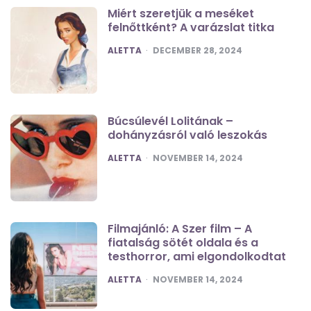
Miért szeretjük a meséket
felnőttként? A varázslat titka
POSTED
ALETTA
DECEMBER 28, 2024
Búcsúlevél Lolitának –
dohányzásról való leszokás
POSTED
ALETTA
NOVEMBER 14, 2024
Filmajánló: A Szer film – A
fiatalság sötét oldala és a
testhorror, ami elgondolkodtat
POSTED
ALETTA
NOVEMBER 14, 2024