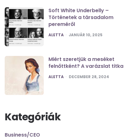
Soft White Underbelly –
Történetek a társadalom
pereméről
POSTED
ALETTA
JANUÁR 10, 2025
Miért szeretjük a meséket
felnőttként? A varázslat titka
POSTED
ALETTA
DECEMBER 28, 2024
Kategóriák
Business/CEO