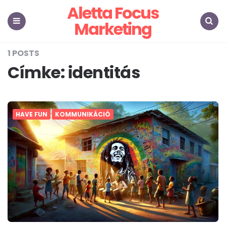
Aletta Focus
Marketing
Menu
Search
1 POSTS
Címke:
identitás
HAVE FUN
KOMMUNIKÁCIÓ