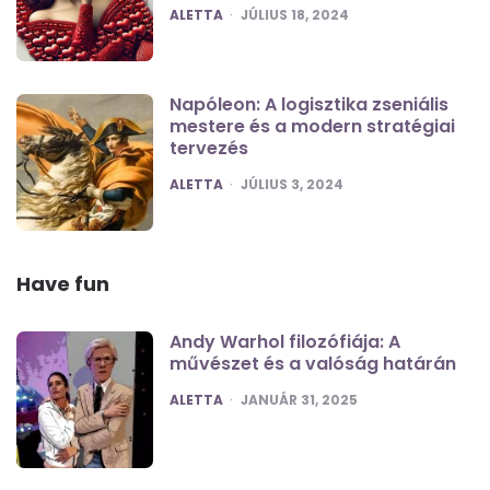
POSTED
ALETTA
JÚLIUS 18, 2024
Napóleon: A logisztika zseniális
mestere és a modern stratégiai
tervezés
POSTED
ALETTA
JÚLIUS 3, 2024
Have fun
Andy Warhol filozófiája: A
művészet és a valóság határán
POSTED
ALETTA
JANUÁR 31, 2025