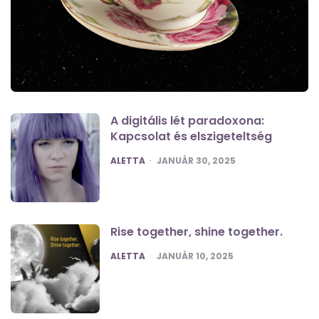
A digitális lét paradoxona:
Kapcsolat és elszigeteltség
POSTED
ALETTA
JANUÁR 30, 2025
Rise together, shine together.
POSTED
ALETTA
JANUÁR 10, 2025