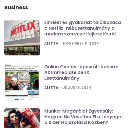
Business
Elmélet és gyakorlat találkozása
a Netflix-nél: Esettanulmány a
modern szervezetfejlesztésről
POSTED
ALETTA
NOVEMBER 11, 2024
Online Csalás Lépésről Lépésre:
Az Immediate ZenX
Esettanulmány
POSTED
ALETTA
JÚLIUS 18, 2024
Munka-Magánélet Egyensúly:
Hogyan Ne Veszítsd El a Lényeget
a Siker Hajszolása Közben?