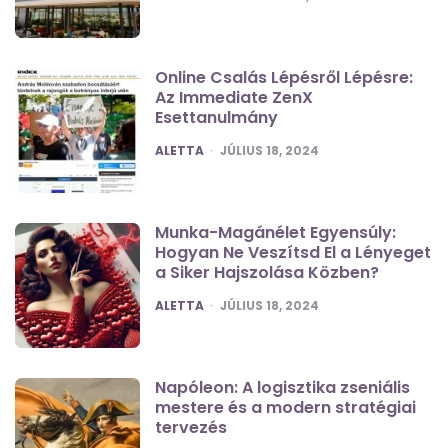
Online Csalás Lépésről Lépésre:
Az Immediate ZenX
Esettanulmány
POSTED
ALETTA
JÚLIUS 18, 2024
Munka-Magánélet Egyensúly:
Hogyan Ne Veszítsd El a Lényeget
a Siker Hajszolása Közben?
POSTED
ALETTA
JÚLIUS 18, 2024
Napóleon: A logisztika zseniális
mestere és a modern stratégiai
tervezés