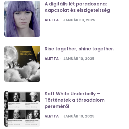
A digitális lét paradoxona:
Kapcsolat és elszigeteltség
POSTED
ALETTA
JANUÁR 30, 2025
Rise together, shine together.
POSTED
ALETTA
JANUÁR 10, 2025
Soft White Underbelly –
Történetek a társadalom
pereméről
POSTED
ALETTA
JANUÁR 10, 2025