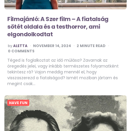
Filmajánló: A Szer film – A fiatalság
sötét oldala és a testhorror, ami
elgondolkodtat
POSTED
by
ALETTA
NOVEMBER 14, 2024
2
MINUTE READ
BY
0 COMMENTS
Téged is foglalkoztat az idő múlása? Zavarnak az
öregedés jelei, vagy inkább természetes folyamatként
tekintesz rá? Vajon meddig mennél el, hogy
visszaszerezd a fiatalságod? Ismét moziban jártam és
megint csak…
HAVE FUN