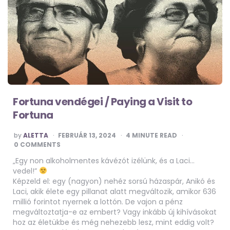
Fortuna vendégei / Paying a Visit to
Fortuna
POSTED
by
ALETTA
FEBRUÁR 13, 2024
4
MINUTE READ
BY
0 COMMENTS
„Egy non alkoholmentes kávézót izélünk, és a Laci…
vedel!”
Képzeld el: egy (nagyon) nehéz sorsú házaspár, Anikó és
Laci, akik élete egy pillanat alatt megváltozik, amikor 636
millió forintot nyernek a lottón. De vajon a pénz
megváltoztatja-e az embert? Vagy inkább új kihívásokat
hoz az életükbe és még nehezebb lesz, mint eddig volt?