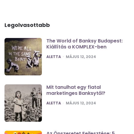
Legolvasottabb
The World of Banksy Budapest:
Kiállítás a KOMPLEX-ben
POSTED
ALETTA
MÁJUS 12, 2024
Mit tanulhat egy fiatal
marketinges Banksytől?
POSTED
ALETTA
MÁJUS 12, 2024
Az Önszeretet Fejlesztése: 5