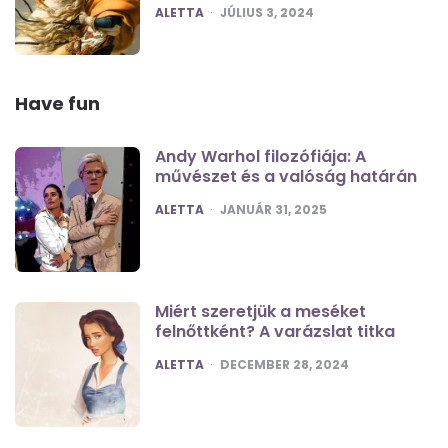
POSTED
ALETTA
JÚLIUS 3, 2024
Have fun
Andy Warhol filozófiája: A
művészet és a valóság határán
POSTED
ALETTA
JANUÁR 31, 2025
Miért szeretjük a meséket
felnőttként? A varázslat titka
POSTED
ALETTA
DECEMBER 28, 2024