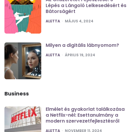
Lépés a Lángoló Lelkesedésért és
Bátorságért
POSTED
ALETTA
MÁJUS 4, 2024
Milyen a digitális lábnyomom?
POSTED
ALETTA
ÁPRILIS 19, 2024
Business
Elmélet és gyakorlat találkozása
a Netflix-nél: Esettanulmány a
modern szervezetfejlesztésről
POSTED
ALETTA
NOVEMBER 11, 2024