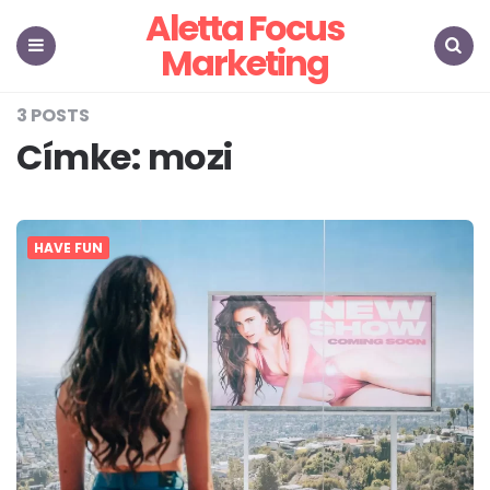
Aletta Focus
Marketing
Menu
Search
3 POSTS
Címke:
mozi
HAVE FUN