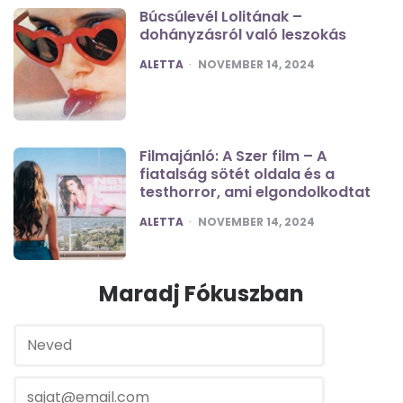
Búcsúlevél Lolitának –
dohányzásról való leszokás
POSTED
ALETTA
NOVEMBER 14, 2024
Filmajánló: A Szer film – A
fiatalság sötét oldala és a
testhorror, ami elgondolkodtat
POSTED
ALETTA
NOVEMBER 14, 2024
Maradj Fókuszban