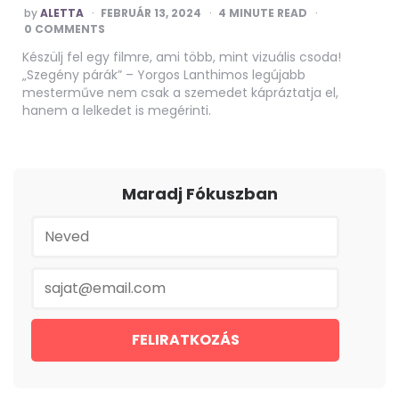
POSTED
by
ALETTA
FEBRUÁR 13, 2024
4
MINUTE READ
BY
0 COMMENTS
Készülj fel egy filmre, ami több, mint vizuális csoda!
„Szegény párák” – Yorgos Lanthimos legújabb
mesterműve nem csak a szemedet kápráztatja el,
hanem a lelkedet is megérinti.
Maradj Fókuszban