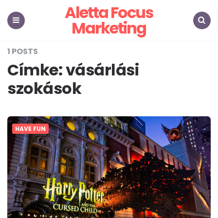
Aletta Focus
Marketing
Menu
Search
1 POSTS
Címke:
vásárlási
szokások
HAVE FUN