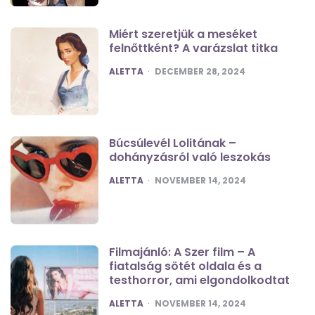
Miért szeretjük a meséket
felnőttként? A varázslat titka
POSTED
ALETTA
DECEMBER 28, 2024
Búcsúlevél Lolitának –
dohányzásról való leszokás
POSTED
ALETTA
NOVEMBER 14, 2024
Filmajánló: A Szer film – A
fiatalság sötét oldala és a
testhorror, ami elgondolkodtat
POSTED
ALETTA
NOVEMBER 14, 2024