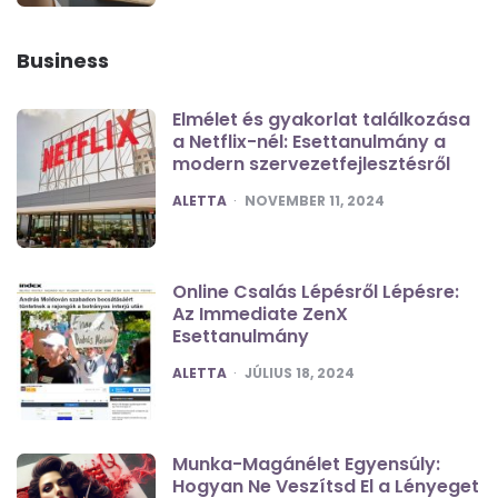
Business
Elmélet és gyakorlat találkozása
a Netflix-nél: Esettanulmány a
modern szervezetfejlesztésről
POSTED
ALETTA
NOVEMBER 11, 2024
Online Csalás Lépésről Lépésre:
Az Immediate ZenX
Esettanulmány
POSTED
ALETTA
JÚLIUS 18, 2024
Munka-Magánélet Egyensúly:
Hogyan Ne Veszítsd El a Lényeget