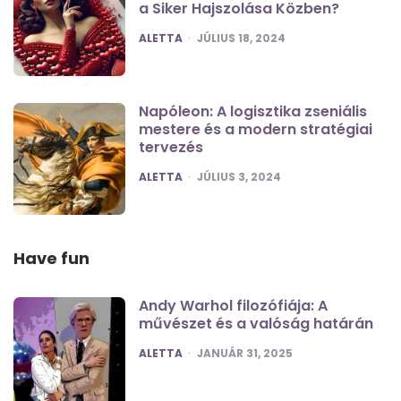
a Siker Hajszolása Közben?
POSTED
ALETTA
JÚLIUS 18, 2024
Napóleon: A logisztika zseniális
mestere és a modern stratégiai
tervezés
POSTED
ALETTA
JÚLIUS 3, 2024
Have fun
Andy Warhol filozófiája: A
művészet és a valóság határán
POSTED
ALETTA
JANUÁR 31, 2025