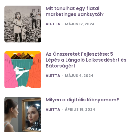
Mit tanulhat egy fiatal
marketinges Banksytől?
POSTED
ALETTA
MÁJUS 12, 2024
Az Önszeretet Fejlesztése: 5
Lépés a Lángoló Lelkesedésért és
Bátorságért
POSTED
ALETTA
MÁJUS 4, 2024
Milyen a digitális lábnyomom?
POSTED
ALETTA
ÁPRILIS 19, 2024