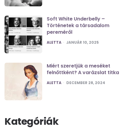
Soft White Underbelly –
Történetek a társadalom
pereméről
POSTED
ALETTA
JANUÁR 10, 2025
Miért szeretjük a meséket
felnőttként? A varázslat titka
POSTED
ALETTA
DECEMBER 28, 2024
Kategóriák