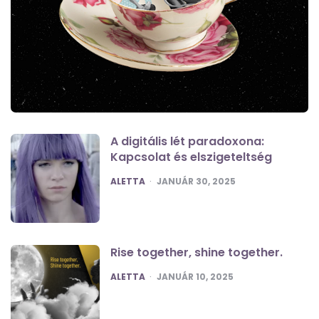
A digitális lét paradoxona:
Kapcsolat és elszigeteltség
POSTED
ALETTA
JANUÁR 30, 2025
Rise together, shine together.
POSTED
ALETTA
JANUÁR 10, 2025