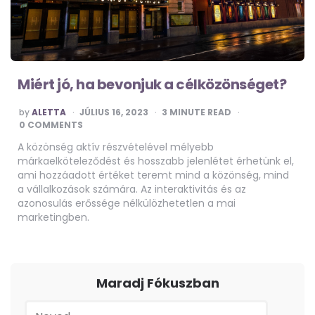
Miért jó, ha bevonjuk a célközönséget?
POSTED
by
ALETTA
JÚLIUS 16, 2023
3
MINUTE READ
BY
0 COMMENTS
A közönség aktív részvételével mélyebb
márkaelköteleződést és hosszabb jelenlétet érhetünk el,
ami hozzáadott értéket teremt mind a közönség, mind
a vállalkozások számára. Az interaktivitás és az
azonosulás erőssége nélkülözhetetlen a mai
marketingben.
Maradj Fókuszban