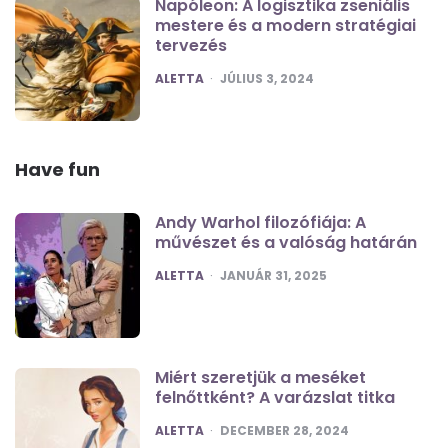
Napóleon: A logisztika zseniális
mestere és a modern stratégiai
tervezés
POSTED
ALETTA
JÚLIUS 3, 2024
Have fun
Andy Warhol filozófiája: A
művészet és a valóság határán
POSTED
ALETTA
JANUÁR 31, 2025
Miért szeretjük a meséket
felnőttként? A varázslat titka
POSTED
ALETTA
DECEMBER 28, 2024