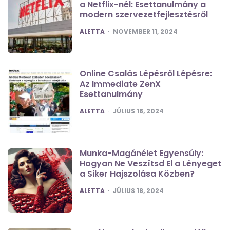
a Netflix-nél: Esettanulmány a
modern szervezetfejlesztésről
POSTED
ALETTA
NOVEMBER 11, 2024
Online Csalás Lépésről Lépésre:
Az Immediate ZenX
Esettanulmány
POSTED
ALETTA
JÚLIUS 18, 2024
Munka-Magánélet Egyensúly:
Hogyan Ne Veszítsd El a Lényeget
a Siker Hajszolása Közben?
POSTED
ALETTA
JÚLIUS 18, 2024