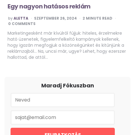
Egy nagyon hatásos reklám
POSTED
by
ALETTA
SZEPTEMBER 26, 2024
2
MINUTE READ
BY
0 COMMENTS
Marketingesként már kívülről fújjuk: hiteles, érzelmekre
ható üzenetek, figyelemfelkeltő kampányok kellenek,
hogy igazán megfogjuk a közönségünket és kitűnjünk a
reklámzajból… Na, uncsi már, ugye? Lehet, hogy ezerszer
hallottad, de attól…
Maradj Fókuszban