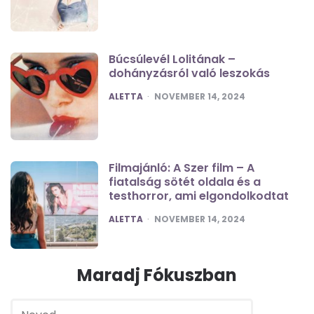
Búcsúlevél Lolitának –
dohányzásról való leszokás
POSTED
ALETTA
NOVEMBER 14, 2024
Filmajánló: A Szer film – A
fiatalság sötét oldala és a
testhorror, ami elgondolkodtat
POSTED
ALETTA
NOVEMBER 14, 2024
Maradj Fókuszban