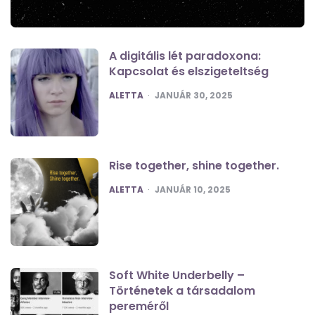
A digitális lét paradoxona:
Kapcsolat és elszigeteltség
POSTED
ALETTA
JANUÁR 30, 2025
Rise together, shine together.
POSTED
ALETTA
JANUÁR 10, 2025
Soft White Underbelly –
Történetek a társadalom
pereméről