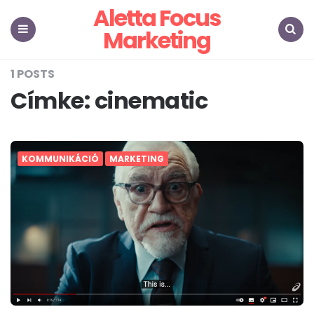
Aletta Focus
Marketing
Menu
Search
1 POSTS
Címke:
cinematic
KOMMUNIKÁCIÓ
MARKETING