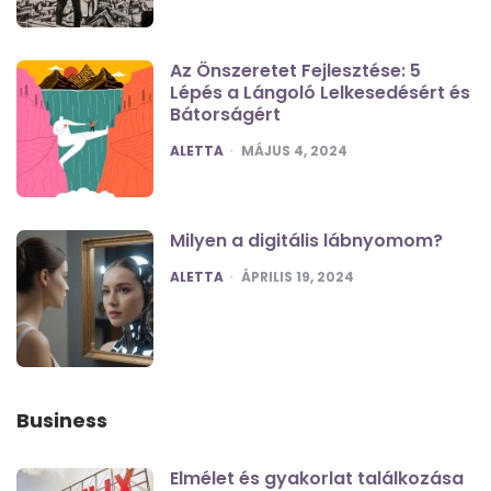
Az Önszeretet Fejlesztése: 5
Lépés a Lángoló Lelkesedésért és
Bátorságért
POSTED
ALETTA
MÁJUS 4, 2024
Milyen a digitális lábnyomom?
POSTED
ALETTA
ÁPRILIS 19, 2024
Business
Elmélet és gyakorlat találkozása