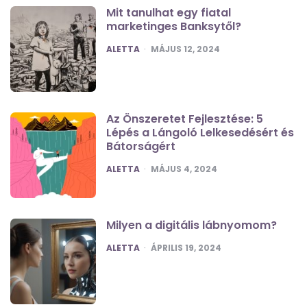
Mit tanulhat egy fiatal
marketinges Banksytől?
POSTED
ALETTA
MÁJUS 12, 2024
Az Önszeretet Fejlesztése: 5
Lépés a Lángoló Lelkesedésért és
Bátorságért
POSTED
ALETTA
MÁJUS 4, 2024
Milyen a digitális lábnyomom?
POSTED
ALETTA
ÁPRILIS 19, 2024