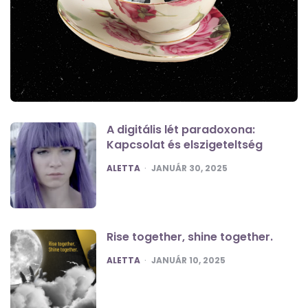
A digitális lét paradoxona:
Kapcsolat és elszigeteltség
POSTED
ALETTA
JANUÁR 30, 2025
Rise together, shine together.
POSTED
ALETTA
JANUÁR 10, 2025