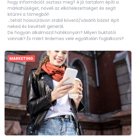
hogy információt osztasz meg? A jó tartalom építi a
márkahűséget, növeli az elkötelezettséget és segít
kitűnni a tömegből!
…tehát hosszútávon stabil követő/vásárló bázist épít
neked és bevételt generál.
De hogyan alkalmazd hatékonyan? Milyen buktatói
vannak? És miért érdemes vele egyáltalán foglalkozni?
MARKETING