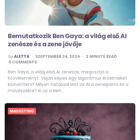
Bemutatkozik Ben Gaya: a világ első AI
zenésze és a zene jövője
POSTED
by
ALETTA
SZEPTEMBER 24, 2024
2
MINUTE READ
BY
0 COMMENTS
Ben Gaya, a világ első AI zenésze, megosztja a
közvéleményt. Vajon képes egy algoritmus érzelmeket
közvetíteni? Milyen hatással lesz az AI a zeneiparra és a
művészekre? Ki az a Ben…
MARKETING