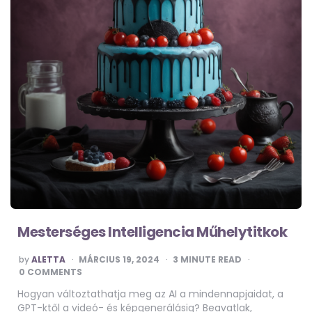
Mesterséges Intelligencia Műhelytitkok
POSTED
by
ALETTA
MÁRCIUS 19, 2024
3
MINUTE READ
BY
0 COMMENTS
Hogyan változtathatja meg az AI a mindennapjaidat, a
GPT-ktől a videó- és képgenerálásig? Beavatlak,