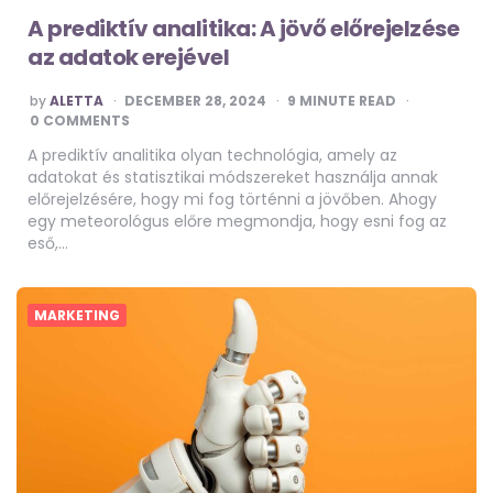
A prediktív analitika: A jövő előrejelzése
az adatok erejével
POSTED
by
ALETTA
DECEMBER 28, 2024
9
MINUTE READ
BY
0 COMMENTS
A prediktív analitika olyan technológia, amely az
adatokat és statisztikai módszereket használja annak
előrejelzésére, hogy mi fog történni a jövőben. Ahogy
egy meteorológus előre megmondja, hogy esni fog az
eső,…
MARKETING