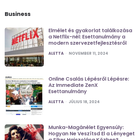
Business
Elmélet és gyakorlat találkozása
a Netflix-nél: Esettanulmány a
modern szervezetfejlesztésről
POSTED
ALETTA
NOVEMBER 11, 2024
Online Csalás Lépésről Lépésre:
Az Immediate ZenX
Esettanulmány
POSTED
ALETTA
JÚLIUS 18, 2024
Munka-Magánélet Egyensúly:
Hogyan Ne Veszítsd El a Lényeget
a Siker Hajszolása Közben?