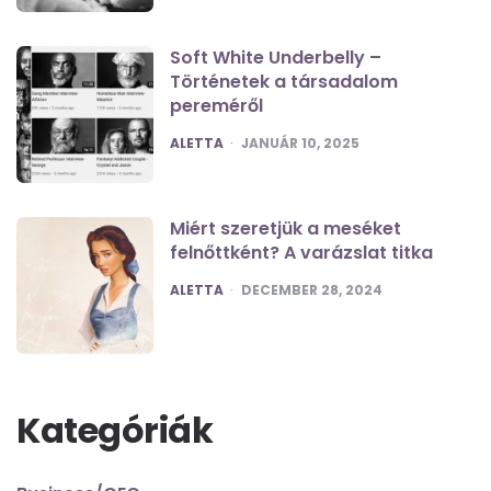
Soft White Underbelly –
Történetek a társadalom
pereméről
POSTED
ALETTA
JANUÁR 10, 2025
Miért szeretjük a meséket
felnőttként? A varázslat titka
POSTED
ALETTA
DECEMBER 28, 2024
Kategóriák