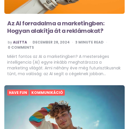
Az AI forradalma a marketingben:
Hogyan alakítja át a reklámokat?
POSTED
by
ALETTA
DECEMBER 28, 2024
3
MINUTE READ
BY
0 COMMENTS
Miért fontos az AI a marketingben? A mesterséges
intelligencia (AI) egyre inkább meghatározza a
marketing világát. Ami néhány éve még futurisztikusnak
tűnt, ma valóság: az AI segít a cégeknek jobban…
HAVE FUN
KOMMUNIKÁCIÓ