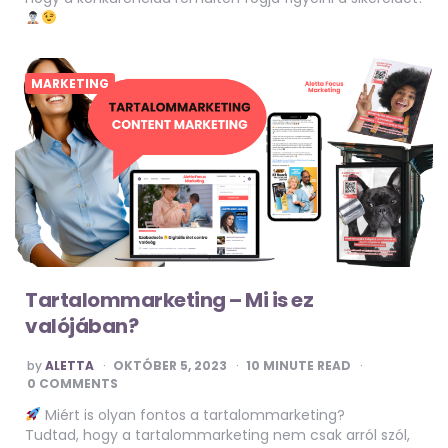
MARKETING
Tartalommarketing – Mi is ez
valójában?
POSTED
by
ALETTA
OKTÓBER 5, 2023
10
MINUTE READ
BY
0 COMMENTS
Miért is olyan fontos a tartalommarketing?
Tudtad, hogy a tartalommarketing nem csak arról szól,