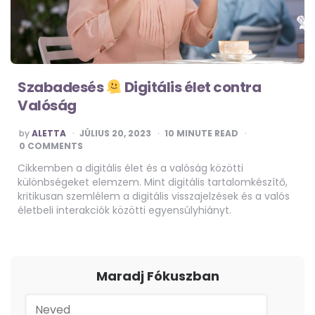
Szabadesés
Digitális élet contra
Valóság
POSTED
by
ALETTA
JÚLIUS 20, 2023
10
MINUTE READ
BY
0 COMMENTS
Cikkemben a digitális élet és a valóság közötti
különbségeket elemzem. Mint digitális tartalomkészítő,
kritikusan szemlélem a digitális visszajelzések és a valós
életbeli interakciók közötti egyensúlyhiányt.
Maradj Fókuszban