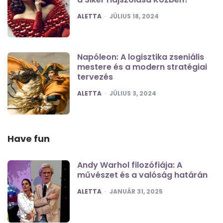
POSTED
ALETTA
JÚLIUS 18, 2024
Napóleon: A logisztika zseniális
mestere és a modern stratégiai
tervezés
POSTED
ALETTA
JÚLIUS 3, 2024
Have fun
Andy Warhol filozófiája: A
művészet és a valóság határán
POSTED
ALETTA
JANUÁR 31, 2025