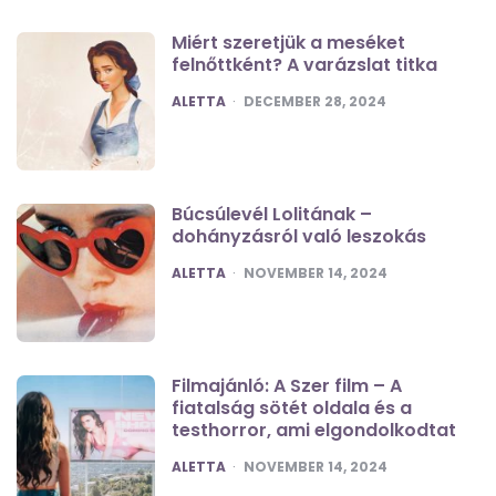
Miért szeretjük a meséket
felnőttként? A varázslat titka
POSTED
ALETTA
DECEMBER 28, 2024
Búcsúlevél Lolitának –
dohányzásról való leszokás
POSTED
ALETTA
NOVEMBER 14, 2024
Filmajánló: A Szer film – A
fiatalság sötét oldala és a
testhorror, ami elgondolkodtat
POSTED
ALETTA
NOVEMBER 14, 2024