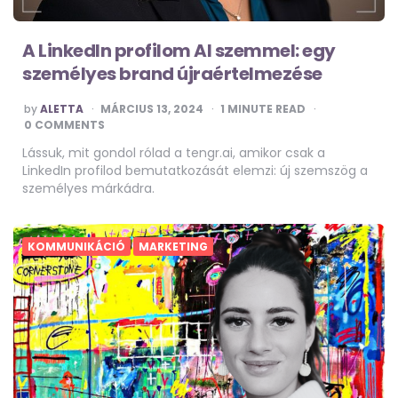
A LinkedIn profilom AI szemmel: egy
személyes brand újraértelmezése
POSTED
by
ALETTA
MÁRCIUS 13, 2024
1
MINUTE READ
BY
0 COMMENTS
Lássuk, mit gondol rólad a tengr.ai, amikor csak a
LinkedIn profilod bemutatkozását elemzi: új szemszög a
személyes márkádra.
KOMMUNIKÁCIÓ
MARKETING