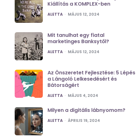
Kiállítás a KOMPLEX-ben
POSTED
ALETTA
MÁJUS 12, 2024
Mit tanulhat egy fiatal
marketinges Banksytől?
POSTED
ALETTA
MÁJUS 12, 2024
Az Önszeretet Fejlesztése: 5 Lépés
a Lángoló Lelkesedésért és
Bátorságért
POSTED
ALETTA
MÁJUS 4, 2024
Milyen a digitális lábnyomom?
POSTED
ALETTA
ÁPRILIS 19, 2024