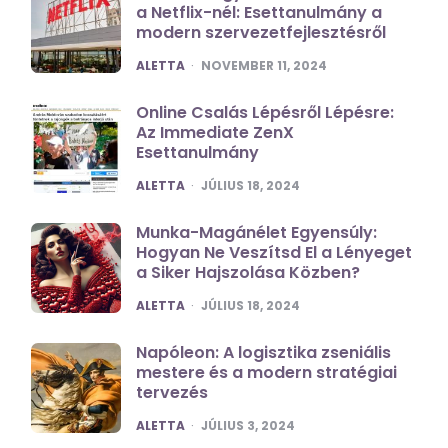
a Netflix-nél: Esettanulmány a
modern szervezetfejlesztésről
POSTED
ALETTA
NOVEMBER 11, 2024
Online Csalás Lépésről Lépésre:
Az Immediate ZenX
Esettanulmány
POSTED
ALETTA
JÚLIUS 18, 2024
Munka-Magánélet Egyensúly:
Hogyan Ne Veszítsd El a Lényeget
a Siker Hajszolása Közben?
POSTED
ALETTA
JÚLIUS 18, 2024
Napóleon: A logisztika zseniális
mestere és a modern stratégiai
tervezés
POSTED
ALETTA
JÚLIUS 3, 2024