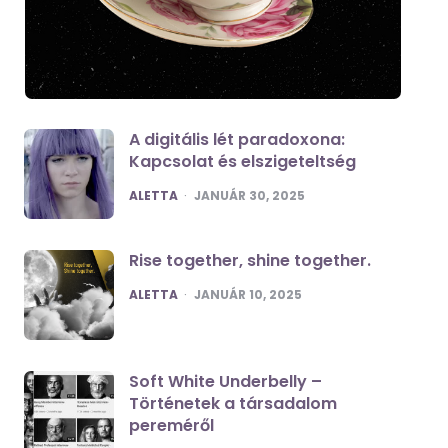
A digitális lét paradoxona:
Kapcsolat és elszigeteltség
POSTED
ALETTA
JANUÁR 30, 2025
Rise together, shine together.
POSTED
ALETTA
JANUÁR 10, 2025
Soft White Underbelly –
Történetek a társadalom
pereméről