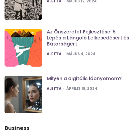
POSTED
ALETTA
MÁJUS 12, 2024
Az Önszeretet Fejlesztése: 5
Lépés a Lángoló Lelkesedésért és
Bátorságért
POSTED
ALETTA
MÁJUS 4, 2024
Milyen a digitális lábnyomom?
POSTED
ALETTA
ÁPRILIS 19, 2024
Business