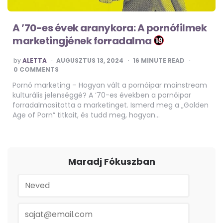
A ’70-es évek aranykora: A pornófilmek
marketingjének forradalma
POSTED
by
ALETTA
AUGUSZTUS 13, 2024
16
MINUTE READ
BY
0 COMMENTS
Pornó marketing – Hogyan vált a pornóipar mainstream
kulturális jelenséggé? A ’70-es években a pornóipar
forradalmasította a marketinget. Ismerd meg a „Golden
Age of Porn” titkait, és tudd meg, hogyan…
Maradj Fókuszban