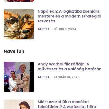
Napóleon: A logisztika zseniális
mestere és a modern stratégiai
tervezés
POSTED
ALETTA
JÚLIUS 3, 2024
Have fun
Andy Warhol filozófiája: A
művészet és a valóság határán
POSTED
ALETTA
JANUÁR 31, 2025
Miért szeretjük a meséket
felnőttként? A varázslat titka