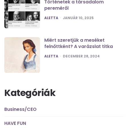
Történetek a társadalom
pereméről
POSTED
ALETTA
JANUÁR 10, 2025
Miért szeretjük a meséket
felnőttként? A varázslat titka
POSTED
ALETTA
DECEMBER 28, 2024
Kategóriák
Business/CEO
HAVE FUN