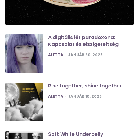
A digitális lét paradoxona:
Kapcsolat és elszigeteltség
POSTED
ALETTA
JANUÁR 30, 2025
Rise together, shine together.
POSTED
ALETTA
JANUÁR 10, 2025
Soft White Underbelly –