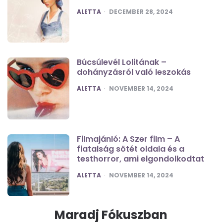
POSTED
ALETTA
DECEMBER 28, 2024
Búcsúlevél Lolitának –
dohányzásról való leszokás
POSTED
ALETTA
NOVEMBER 14, 2024
Filmajánló: A Szer film – A
fiatalság sötét oldala és a
testhorror, ami elgondolkodtat
POSTED
ALETTA
NOVEMBER 14, 2024
Maradj Fókuszban