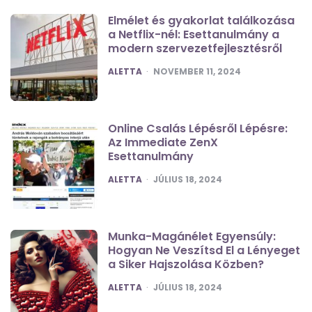
Elmélet és gyakorlat találkozása
a Netflix-nél: Esettanulmány a
modern szervezetfejlesztésről
POSTED
ALETTA
NOVEMBER 11, 2024
Online Csalás Lépésről Lépésre:
Az Immediate ZenX
Esettanulmány
POSTED
ALETTA
JÚLIUS 18, 2024
Munka-Magánélet Egyensúly:
Hogyan Ne Veszítsd El a Lényeget
a Siker Hajszolása Közben?
POSTED
ALETTA
JÚLIUS 18, 2024