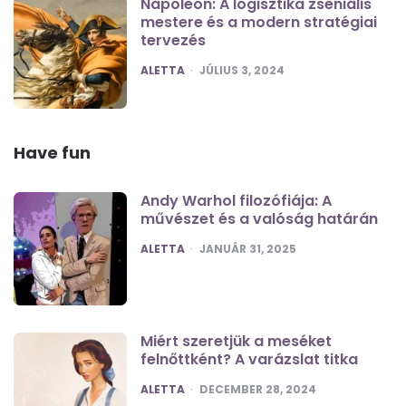
Napóleon: A logisztika zseniális
mestere és a modern stratégiai
tervezés
POSTED
ALETTA
JÚLIUS 3, 2024
Have fun
Andy Warhol filozófiája: A
művészet és a valóság határán
POSTED
ALETTA
JANUÁR 31, 2025
Miért szeretjük a meséket
felnőttként? A varázslat titka
POSTED
ALETTA
DECEMBER 28, 2024