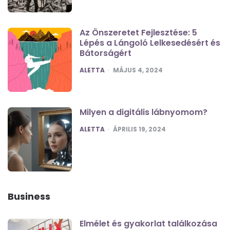
Az Önszeretet Fejlesztése: 5
Lépés a Lángoló Lelkesedésért és
Bátorságért
POSTED
ALETTA
MÁJUS 4, 2024
Milyen a digitális lábnyomom?
POSTED
ALETTA
ÁPRILIS 19, 2024
Business
Elmélet és gyakorlat találkozása