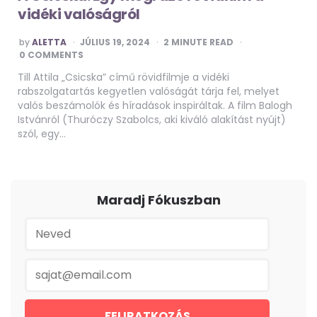
vidéki valóságról
POSTED
by
ALETTA
JÚLIUS 19, 2024
2
MINUTE READ
BY
0 COMMENTS
Till Attila „Csicska” című rövidfilmje a vidéki
rabszolgatartás kegyetlen valóságát tárja fel, melyet
valós beszámolók és híradások inspiráltak. A film Balogh
Istvánról (Thuróczy Szabolcs, aki kiváló alakítást nyújt)
szól, egy…
Maradj Fókuszban