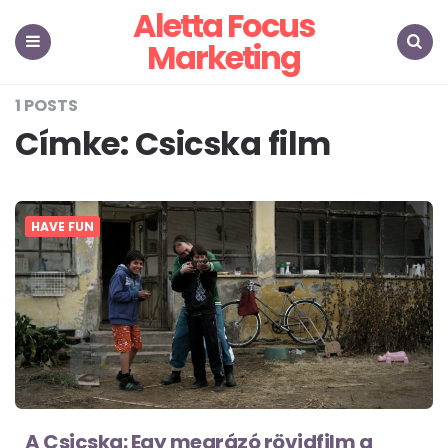
Aletta Focus
Marketing
Menu
Search
1 POSTS
Címke:
Csicska film
HAVE FUN
A Csicska: Egy megrázó rövidfilm a