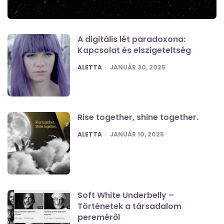
A digitális lét paradoxona:
Kapcsolat és elszigeteltség
POSTED
ALETTA
JANUÁR 30, 2025
Rise together, shine together.
POSTED
ALETTA
JANUÁR 10, 2025
Soft White Underbelly –
Történetek a társadalom
pereméről