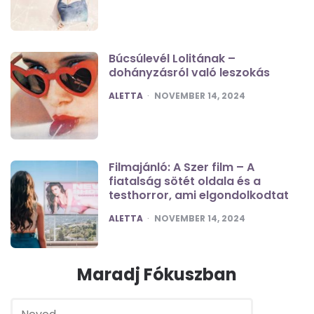
Búcsúlevél Lolitának –
dohányzásról való leszokás
POSTED
ALETTA
NOVEMBER 14, 2024
Filmajánló: A Szer film – A
fiatalság sötét oldala és a
testhorror, ami elgondolkodtat
POSTED
ALETTA
NOVEMBER 14, 2024
Maradj Fókuszban