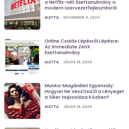
a Netflix-nél: Esettanulmány a
modern szervezetfejlesztésről
POSTED
ALETTA
NOVEMBER 11, 2024
Online Csalás Lépésről Lépésre:
Az Immediate ZenX
Esettanulmány
POSTED
ALETTA
JÚLIUS 18, 2024
Munka-Magánélet Egyensúly:
Hogyan Ne Veszítsd El a Lényeget
a Siker Hajszolása Közben?
POSTED
ALETTA
JÚLIUS 18, 2024