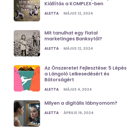
Kiállítás a KOMPLEX-ben
POSTED
ALETTA
MÁJUS 12, 2024
Mit tanulhat egy fiatal
marketinges Banksytől?
POSTED
ALETTA
MÁJUS 12, 2024
Az Önszeretet Fejlesztése: 5 Lépés
a Lángoló Lelkesedésért és
Bátorságért
POSTED
ALETTA
MÁJUS 4, 2024
Milyen a digitális lábnyomom?
POSTED
ALETTA
ÁPRILIS 19, 2024