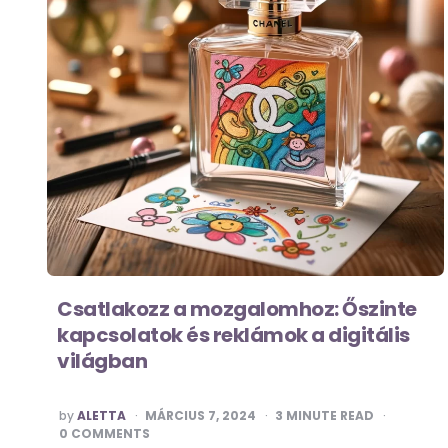
Csatlakozz a mozgalomhoz: Őszinte
kapcsolatok és reklámok a digitális
világban
POSTED
by
ALETTA
MÁRCIUS 7, 2024
3
MINUTE READ
BY
0 COMMENTS