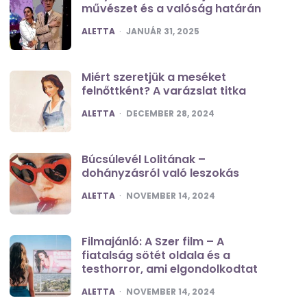
művészet és a valóság határán
POSTED
ALETTA
JANUÁR 31, 2025
Miért szeretjük a meséket
felnőttként? A varázslat titka
POSTED
ALETTA
DECEMBER 28, 2024
Búcsúlevél Lolitának –
dohányzásról való leszokás
POSTED
ALETTA
NOVEMBER 14, 2024
Filmajánló: A Szer film – A
fiatalság sötét oldala és a
testhorror, ami elgondolkodtat
POSTED
ALETTA
NOVEMBER 14, 2024