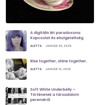
A digitális lét paradoxona:
Kapcsolat és elszigeteltség
POSTED
ALETTA
JANUÁR 30, 2025
Rise together, shine together.
POSTED
ALETTA
JANUÁR 10, 2025
Soft White Underbelly –
Történetek a társadalom
pereméről