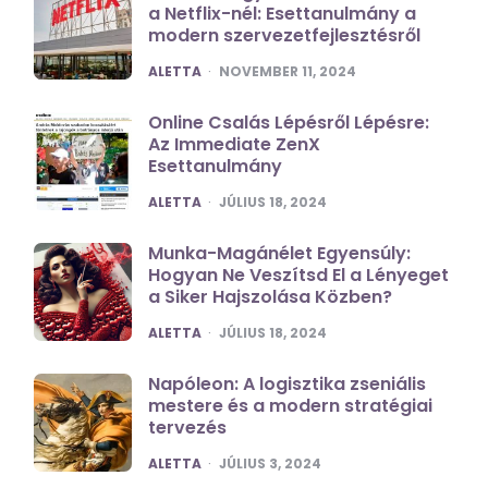
a Netflix-nél: Esettanulmány a
modern szervezetfejlesztésről
POSTED
ALETTA
NOVEMBER 11, 2024
Online Csalás Lépésről Lépésre:
Az Immediate ZenX
Esettanulmány
POSTED
ALETTA
JÚLIUS 18, 2024
Munka-Magánélet Egyensúly:
Hogyan Ne Veszítsd El a Lényeget
a Siker Hajszolása Közben?
POSTED
ALETTA
JÚLIUS 18, 2024
Napóleon: A logisztika zseniális
mestere és a modern stratégiai
tervezés
POSTED
ALETTA
JÚLIUS 3, 2024