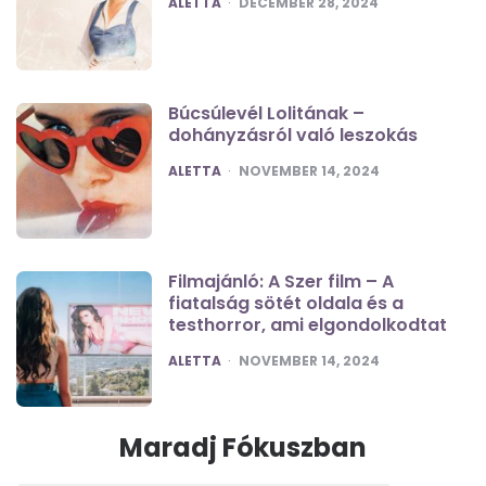
ALETTA
DECEMBER 28, 2024
Búcsúlevél Lolitának –
dohányzásról való leszokás
POSTED
ALETTA
NOVEMBER 14, 2024
Filmajánló: A Szer film – A
fiatalság sötét oldala és a
testhorror, ami elgondolkodtat
POSTED
ALETTA
NOVEMBER 14, 2024
Maradj Fókuszban