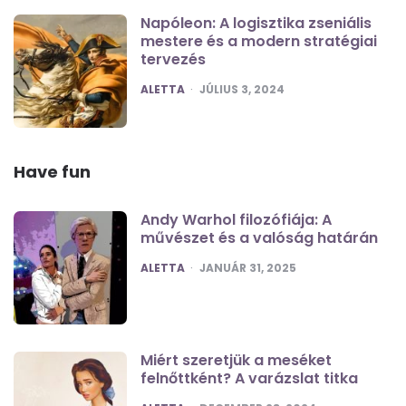
Napóleon: A logisztika zseniális
mestere és a modern stratégiai
tervezés
POSTED
ALETTA
JÚLIUS 3, 2024
Have fun
Andy Warhol filozófiája: A
művészet és a valóság határán
POSTED
ALETTA
JANUÁR 31, 2025
Miért szeretjük a meséket
felnőttként? A varázslat titka
POSTED