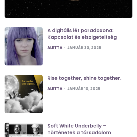
A digitális lét paradoxona:
Kapcsolat és elszigeteltség
POSTED
ALETTA
JANUÁR 30, 2025
Rise together, shine together.
POSTED
ALETTA
JANUÁR 10, 2025
Soft White Underbelly –
Történetek a társadalom