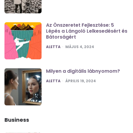
Az Önszeretet Fejlesztése: 5
Lépés a Lángoló Lelkesedésért és
Bátorságért
POSTED
ALETTA
MÁJUS 4, 2024
Milyen a digitális lábnyomom?
POSTED
ALETTA
ÁPRILIS 19, 2024
Business