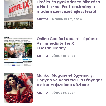
Elmélet és gyakorlat találkozása
a Netflix-nél: Esettanulmány a
modern szervezetfejlesztésről
POSTED
ALETTA
NOVEMBER 11, 2024
Online Csalás Lépésről Lépésre:
Az Immediate ZenX
Esettanulmány
POSTED
ALETTA
JÚLIUS 18, 2024
Munka-Magánélet Egyensúly:
Hogyan Ne Veszítsd El a Lényeget
a Siker Hajszolása Közben?
POSTED
ALETTA
JÚLIUS 18, 2024