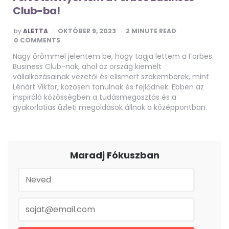
Club-ba!
POSTED
by
ALETTA
OKTÓBER 9, 2023
2
MINUTE READ
BY
0 COMMENTS
Nagy örömmel jelentem be, hogy tagja lettem a Forbes
Business Club-nak, ahol az ország kiemelt
vállalkozásainak vezetői és elismert szakemberek, mint
Lénárt Viktor, közösen tanulnak és fejlődnek. Ebben az
inspiráló közösségben a tudásmegosztás és a
gyakorlatias üzleti megoldások állnak a középpontban.
Maradj Fókuszban