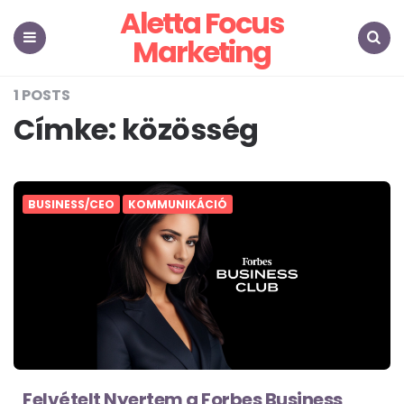
Aletta Focus
Marketing
Menu
Search
1 POSTS
Címke:
közösség
BUSINESS/CEO
KOMMUNIKÁCIÓ
Felvételt Nyertem a Forbes Business