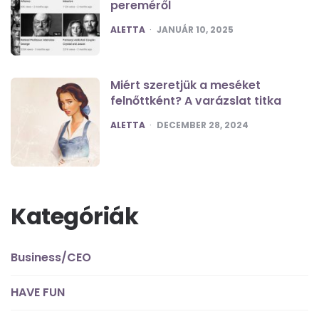
pereméről
POSTED
ALETTA
JANUÁR 10, 2025
Miért szeretjük a meséket
felnőttként? A varázslat titka
POSTED
ALETTA
DECEMBER 28, 2024
Kategóriák
Business/CEO
HAVE FUN