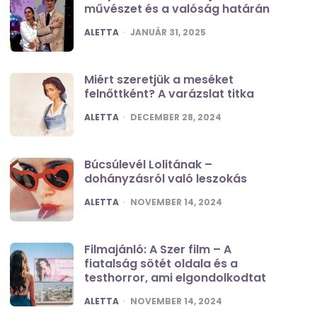
művészet és a valóság határán
POSTED
ALETTA
JANUÁR 31, 2025
Miért szeretjük a meséket
felnőttként? A varázslat titka
POSTED
ALETTA
DECEMBER 28, 2024
Búcsúlevél Lolitának –
dohányzásról való leszokás
POSTED
ALETTA
NOVEMBER 14, 2024
Filmajánló: A Szer film – A
fiatalság sötét oldala és a
testhorror, ami elgondolkodtat
POSTED
ALETTA
NOVEMBER 14, 2024