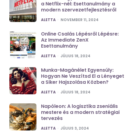
a Netflix-nél: Esettanulmány a
modern szervezetfejlesztésről
POSTED
ALETTA
NOVEMBER 11, 2024
Online Csalás Lépésről Lépésre:
Az Immediate ZenX
Esettanulmány
POSTED
ALETTA
JÚLIUS 18, 2024
Munka-Magánélet Egyensúly:
Hogyan Ne Veszítsd El a Lényeget
a Siker Hajszolása Közben?
POSTED
ALETTA
JÚLIUS 18, 2024
Napóleon: A logisztika zseniális
mestere és a modern stratégiai
tervezés
POSTED
ALETTA
JÚLIUS 3, 2024