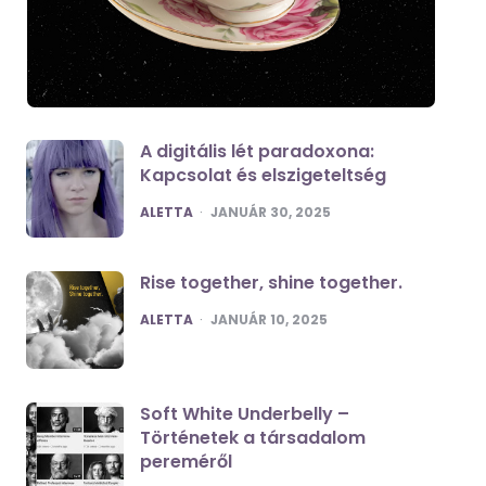
A digitális lét paradoxona:
Kapcsolat és elszigeteltség
POSTED
ALETTA
JANUÁR 30, 2025
Rise together, shine together.
POSTED
ALETTA
JANUÁR 10, 2025
Soft White Underbelly –
Történetek a társadalom
pereméről