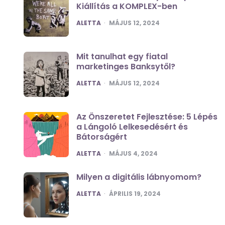
Kiállítás a KOMPLEX-ben
POSTED
ALETTA
MÁJUS 12, 2024
Mit tanulhat egy fiatal
marketinges Banksytől?
POSTED
ALETTA
MÁJUS 12, 2024
Az Önszeretet Fejlesztése: 5 Lépés
a Lángoló Lelkesedésért és
Bátorságért
POSTED
ALETTA
MÁJUS 4, 2024
Milyen a digitális lábnyomom?
POSTED
ALETTA
ÁPRILIS 19, 2024