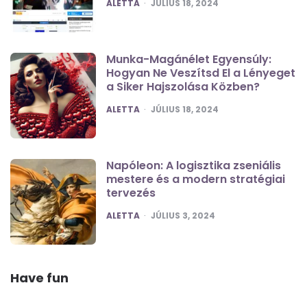
POSTED
ALETTA
JÚLIUS 18, 2024
Munka-Magánélet Egyensúly:
Hogyan Ne Veszítsd El a Lényeget
a Siker Hajszolása Közben?
POSTED
ALETTA
JÚLIUS 18, 2024
Napóleon: A logisztika zseniális
mestere és a modern stratégiai
tervezés
POSTED
ALETTA
JÚLIUS 3, 2024
Have fun