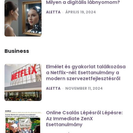
Milyen a digitális lábnyomom?
POSTED
ALETTA
ÁPRILIS 19, 2024
Business
Elmélet és gyakorlat találkozása
a Netflix-nél: Esettanulmány a
modern szervezetfejlesztésről
POSTED
ALETTA
NOVEMBER 11, 2024
Online Csalás Lépésről Lépésre:
Az Immediate ZenX
Esettanulmány