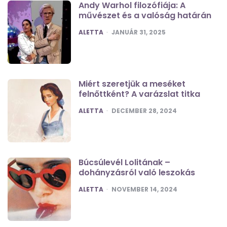
Andy Warhol filozófiája: A
művészet és a valóság határán
POSTED
ALETTA
JANUÁR 31, 2025
Miért szeretjük a meséket
felnőttként? A varázslat titka
POSTED
ALETTA
DECEMBER 28, 2024
Búcsúlevél Lolitának –
dohányzásról való leszokás
POSTED
ALETTA
NOVEMBER 14, 2024