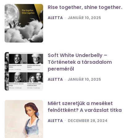
Rise together, shine together.
POSTED
ALETTA
JANUÁR 10, 2025
Soft White Underbelly –
Történetek a társadalom
pereméről
POSTED
ALETTA
JANUÁR 10, 2025
Miért szeretjük a meséket
felnőttként? A varázslat titka
POSTED
ALETTA
DECEMBER 28, 2024