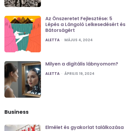
Az Önszeretet Fejlesztése: 5
Lépés a Lángoló Lelkesedésért és
Bátorságért
POSTED
ALETTA
MÁJUS 4, 2024
Milyen a digitális lábnyomom?
POSTED
ALETTA
ÁPRILIS 19, 2024
Business
Elmélet és gyakorlat találkozása