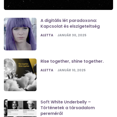
A digitális lét paradoxona:
Kapcsolat és elszigeteltség
POSTED
ALETTA
JANUÁR 30, 2025
Rise together, shine together.
POSTED
ALETTA
JANUÁR 10, 2025
Soft White Underbelly –
Történetek a társadalom
pereméről