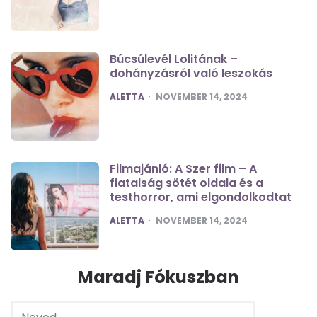
Búcsúlevél Lolitának –
dohányzásról való leszokás
POSTED
ALETTA
NOVEMBER 14, 2024
Filmajánló: A Szer film – A
fiatalság sötét oldala és a
testhorror, ami elgondolkodtat
POSTED
ALETTA
NOVEMBER 14, 2024
Maradj Fókuszban