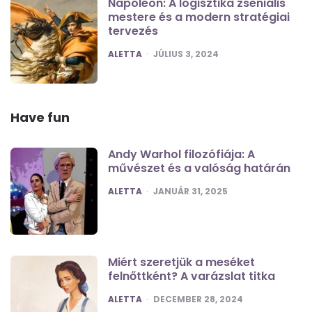
Napóleon: A logisztika zseniális
mestere és a modern stratégiai
tervezés
POSTED
ALETTA
JÚLIUS 3, 2024
Have fun
Andy Warhol filozófiája: A
művészet és a valóság határán
POSTED
ALETTA
JANUÁR 31, 2025
Miért szeretjük a meséket
felnőttként? A varázslat titka
POSTED
ALETTA
DECEMBER 28, 2024