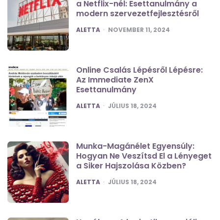
a Netflix-nél: Esettanulmány a
modern szervezetfejlesztésről
POSTED
ALETTA
NOVEMBER 11, 2024
Online Csalás Lépésről Lépésre:
Az Immediate ZenX
Esettanulmány
POSTED
ALETTA
JÚLIUS 18, 2024
Munka-Magánélet Egyensúly:
Hogyan Ne Veszítsd El a Lényeget
a Siker Hajszolása Közben?
POSTED
ALETTA
JÚLIUS 18, 2024