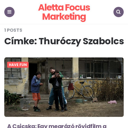
Aletta Focus
Marketing
Menu
Search
1 POSTS
Címke:
Thuróczy Szabolcs
HAVE FUN
A Csicska: Egy megrázó rövidfilm a