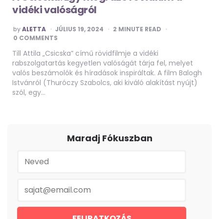
vidéki valóságról
POSTED
by
ALETTA
JÚLIUS 19, 2024
2
MINUTE READ
BY
0 COMMENTS
Till Attila „Csicska” című rövidfilmje a vidéki
rabszolgatartás kegyetlen valóságát tárja fel, melyet
valós beszámolók és híradások inspiráltak. A film Balogh
Istvánról (Thuróczy Szabolcs, aki kiváló alakítást nyújt)
szól, egy…
Maradj Fókuszban