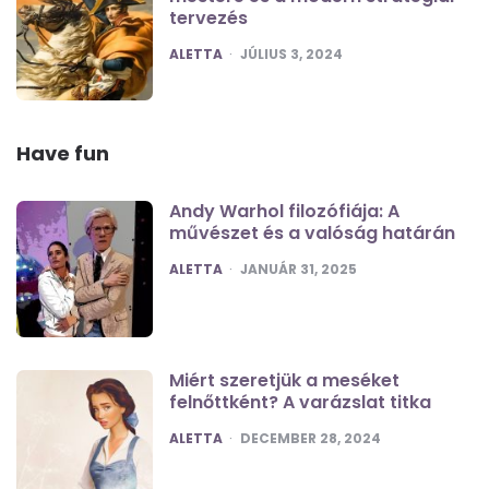
tervezés
POSTED
ALETTA
JÚLIUS 3, 2024
Have fun
Andy Warhol filozófiája: A
művészet és a valóság határán
POSTED
ALETTA
JANUÁR 31, 2025
Miért szeretjük a meséket
felnőttként? A varázslat titka
POSTED
ALETTA
DECEMBER 28, 2024