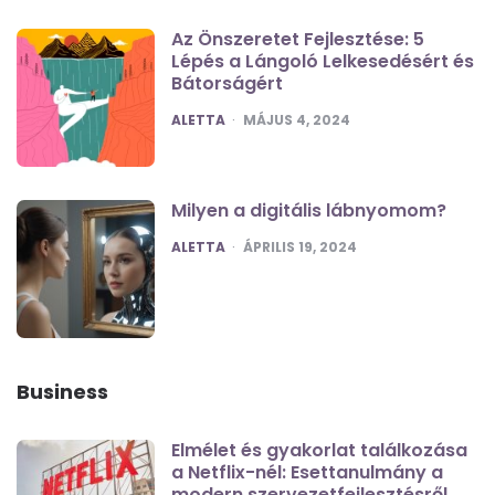
Az Önszeretet Fejlesztése: 5
Lépés a Lángoló Lelkesedésért és
Bátorságért
POSTED
ALETTA
MÁJUS 4, 2024
Milyen a digitális lábnyomom?
POSTED
ALETTA
ÁPRILIS 19, 2024
Business
Elmélet és gyakorlat találkozása
a Netflix-nél: Esettanulmány a
modern szervezetfejlesztésről