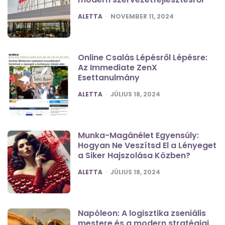
POSTED
ALETTA
NOVEMBER 11, 2024
Online Csalás Lépésről Lépésre:
Az Immediate ZenX
Esettanulmány
POSTED
ALETTA
JÚLIUS 18, 2024
Munka-Magánélet Egyensúly:
Hogyan Ne Veszítsd El a Lényeget
a Siker Hajszolása Közben?
POSTED
ALETTA
JÚLIUS 18, 2024
Napóleon: A logisztika zseniális
mestere és a modern stratégiai