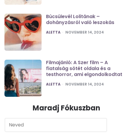
Búcsúlevél Lolitának –
dohányzásról való leszokás
POSTED
ALETTA
NOVEMBER 14, 2024
Filmajánló: A Szer film – A
fiatalság sötét oldala és a
testhorror, ami elgondolkodtat
POSTED
ALETTA
NOVEMBER 14, 2024
Maradj Fókuszban