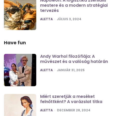
Napóleon: A logisztika zseniális
mestere és a modern stratégiai
tervezés
POSTED
ALETTA
JÚLIUS 3, 2024
Have fun
Andy Warhol filozófiája: A
művészet és a valóság határán
POSTED
ALETTA
JANUÁR 31, 2025
Miért szeretjük a meséket
felnőttként? A varázslat titka
POSTED
ALETTA
DECEMBER 28, 2024