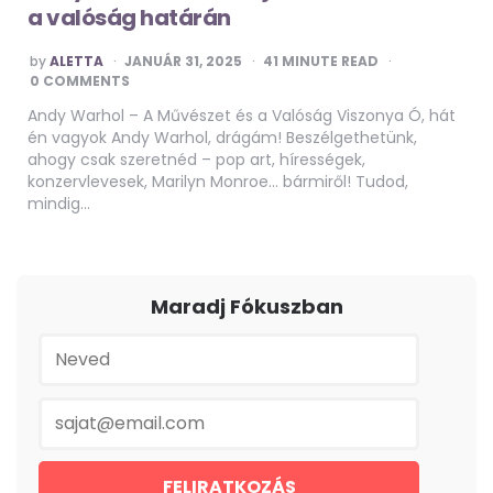
a valóság határán
POSTED
by
ALETTA
JANUÁR 31, 2025
41
MINUTE READ
BY
0 COMMENTS
Andy Warhol – A Művészet és a Valóság Viszonya Ó, hát
én vagyok Andy Warhol, drágám! Beszélgethetünk,
ahogy csak szeretnéd – pop art, hírességek,
konzervlevesek, Marilyn Monroe… bármiről! Tudod,
mindig…
Maradj Fókuszban