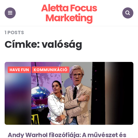
Aletta Focus
Marketing
Menu
Search
1 POSTS
Címke:
valóság
HAVE FUN
KOMMUNIKÁCIÓ
Andy Warhol filozófiája: A művészet és