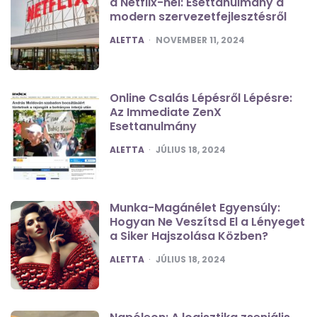
a Netflix-nél: Esettanulmány a
modern szervezetfejlesztésről
POSTED
ALETTA
NOVEMBER 11, 2024
Online Csalás Lépésről Lépésre:
Az Immediate ZenX
Esettanulmány
POSTED
ALETTA
JÚLIUS 18, 2024
Munka-Magánélet Egyensúly:
Hogyan Ne Veszítsd El a Lényeget
a Siker Hajszolása Közben?
POSTED
ALETTA
JÚLIUS 18, 2024