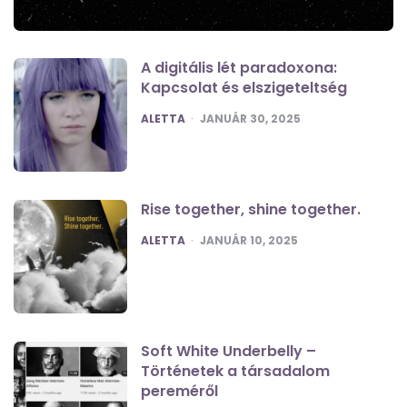
A digitális lét paradoxona:
Kapcsolat és elszigeteltség
POSTED
ALETTA
JANUÁR 30, 2025
Rise together, shine together.
POSTED
ALETTA
JANUÁR 10, 2025
Soft White Underbelly –
Történetek a társadalom
pereméről