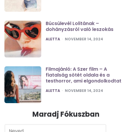
Búcsúlevél Lolitának –
dohányzásról való leszokás
POSTED
ALETTA
NOVEMBER 14, 2024
Filmajánló: A Szer film – A
fiatalság sötét oldala és a
testhorror, ami elgondolkodtat
POSTED
ALETTA
NOVEMBER 14, 2024
Maradj Fókuszban