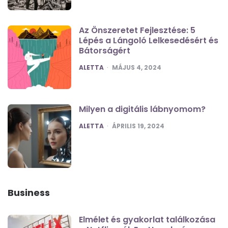
Az Önszeretet Fejlesztése: 5
Lépés a Lángoló Lelkesedésért és
Bátorságért
POSTED
ALETTA
MÁJUS 4, 2024
Milyen a digitális lábnyomom?
POSTED
ALETTA
ÁPRILIS 19, 2024
Business
Elmélet és gyakorlat találkozása