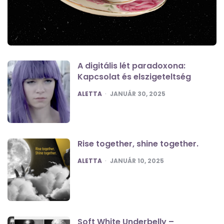
A digitális lét paradoxona:
Kapcsolat és elszigeteltség
POSTED
ALETTA
JANUÁR 30, 2025
Rise together, shine together.
POSTED
ALETTA
JANUÁR 10, 2025
Soft White Underbelly –