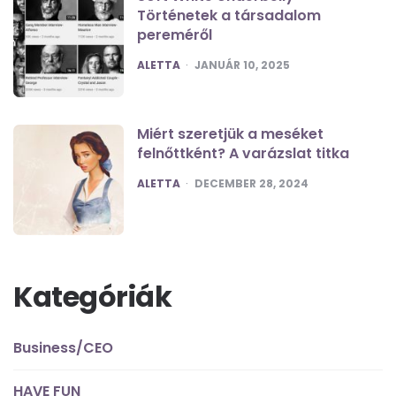
Történetek a társadalom
pereméről
POSTED
ALETTA
JANUÁR 10, 2025
Miért szeretjük a meséket
felnőttként? A varázslat titka
POSTED
ALETTA
DECEMBER 28, 2024
Kategóriák
Business/CEO
HAVE FUN