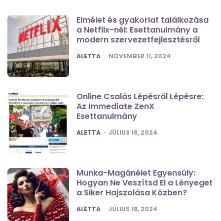
Elmélet és gyakorlat találkozása
a Netflix-nél: Esettanulmány a
modern szervezetfejlesztésről
POSTED
ALETTA
NOVEMBER 11, 2024
Online Csalás Lépésről Lépésre:
Az Immediate ZenX
Esettanulmány
POSTED
ALETTA
JÚLIUS 18, 2024
Munka-Magánélet Egyensúly:
Hogyan Ne Veszítsd El a Lényeget
a Siker Hajszolása Közben?
POSTED
ALETTA
JÚLIUS 18, 2024