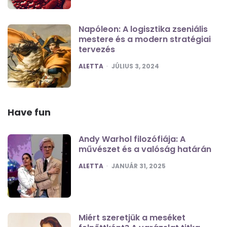
Napóleon: A logisztika zseniális
mestere és a modern stratégiai
tervezés
POSTED
ALETTA
JÚLIUS 3, 2024
Have fun
Andy Warhol filozófiája: A
művészet és a valóság határán
POSTED
ALETTA
JANUÁR 31, 2025
Miért szeretjük a meséket