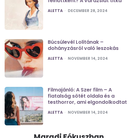
felnőttként? A varázslat titka
POSTED
ALETTA
DECEMBER 28, 2024
Búcsúlevél Lolitának –
dohányzásról való leszokás
POSTED
ALETTA
NOVEMBER 14, 2024
Filmajánló: A Szer film – A
fiatalság sötét oldala és a
testhorror, ami elgondolkodtat
POSTED
ALETTA
NOVEMBER 14, 2024
Maradj Fókuszban