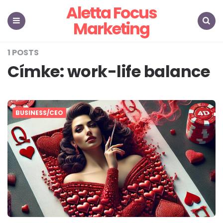
Aletta Focus
Marketing
Menu
Search
1 POSTS
Címke:
work-life balance
BUSINESS/CEO