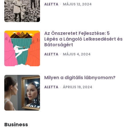
POSTED
ALETTA
MÁJUS 12, 2024
Az Önszeretet Fejlesztése: 5
Lépés a Lángoló Lelkesedésért és
Bátorságért
POSTED
ALETTA
MÁJUS 4, 2024
Milyen a digitális lábnyomom?
POSTED
ALETTA
ÁPRILIS 19, 2024
Business