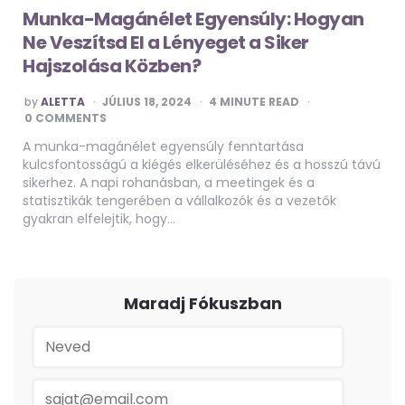
Munka-Magánélet Egyensúly: Hogyan
Ne Veszítsd El a Lényeget a Siker
Hajszolása Közben?
POSTED
by
ALETTA
JÚLIUS 18, 2024
4
MINUTE READ
BY
0 COMMENTS
A munka-magánélet egyensúly fenntartása
kulcsfontosságú a kiégés elkerüléséhez és a hosszú távú
sikerhez. A napi rohanásban, a meetingek és a
statisztikák tengerében a vállalkozók és a vezetők
gyakran elfelejtik, hogy…
Maradj Fókuszban