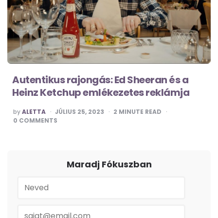
Autentikus rajongás: Ed Sheeran és a
Heinz Ketchup emlékezetes reklámja
POSTED
by
ALETTA
JÚLIUS 25, 2023
2
MINUTE READ
BY
0
COMMENTS
Maradj Fókuszban