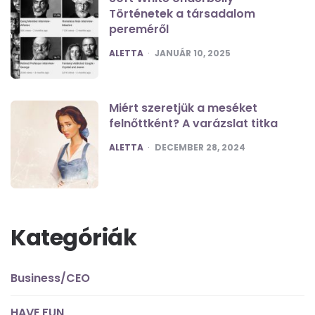
Történetek a társadalom
pereméről
POSTED
ALETTA
JANUÁR 10, 2025
Miért szeretjük a meséket
felnőttként? A varázslat titka
POSTED
ALETTA
DECEMBER 28, 2024
Kategóriák
Business/CEO
HAVE FUN