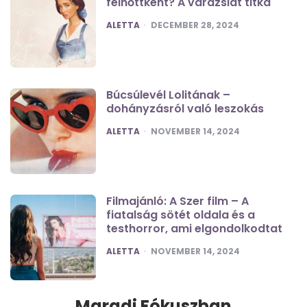
felnőttként? A varázslat titka
POSTED
ALETTA
DECEMBER 28, 2024
Búcsúlevél Lolitának –
dohányzásról való leszokás
POSTED
ALETTA
NOVEMBER 14, 2024
Filmajánló: A Szer film – A
fiatalság sötét oldala és a
testhorror, ami elgondolkodtat
POSTED
ALETTA
NOVEMBER 14, 2024
Maradj Fókuszban