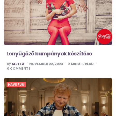
Lenyűgöző kampányok készítése
POSTED
by
ALETTA
NOVEMBER 22, 2023
2
MINUTE READ
BY
0
COMMENTS
HAVE FUN