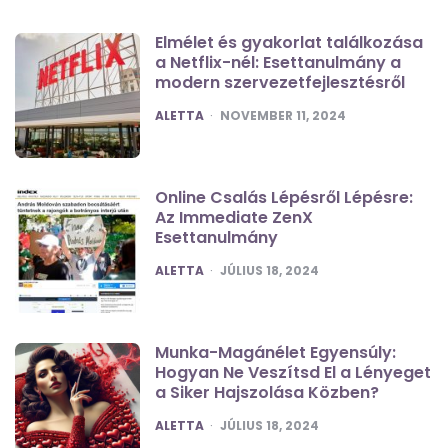
Elmélet és gyakorlat találkozása
a Netflix-nél: Esettanulmány a
modern szervezetfejlesztésről
POSTED
ALETTA
NOVEMBER 11, 2024
Online Csalás Lépésről Lépésre:
Az Immediate ZenX
Esettanulmány
POSTED
ALETTA
JÚLIUS 18, 2024
Munka-Magánélet Egyensúly:
Hogyan Ne Veszítsd El a Lényeget
a Siker Hajszolása Közben?
POSTED
ALETTA
JÚLIUS 18, 2024