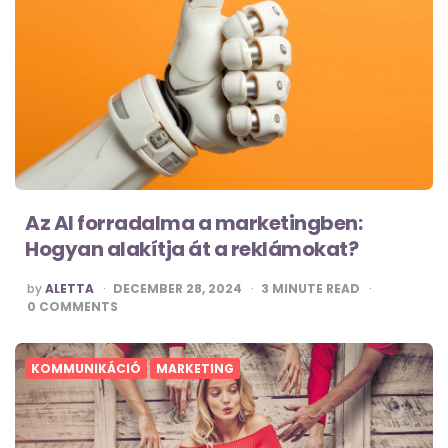
Az AI forradalma a marketingben:
Hogyan alakítja át a reklámokat?
POSTED
by
ALETTA
DECEMBER 28, 2024
3
MINUTE READ
BY
0
COMMENTS
KOMMUNIKÁCIÓ
MARKETING