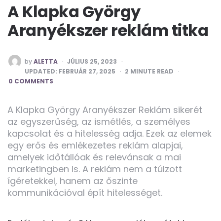
A Klapka György
Aranyékszer reklám titka
POSTED
by
ALETTA
JÚLIUS 25, 2023
BY
UPDATED:
FEBRUÁR 27, 2025
2
MINUTE READ
0 COMMENTS
A Klapka György Aranyékszer Reklám sikerét
az egyszerűség, az ismétlés, a személyes
kapcsolat és a hitelesség adja. Ezek az elemek
egy erős és emlékezetes reklám alapjai,
amelyek időtállóak és relevánsak a mai
marketingben is. A reklám nem a túlzott
ígéretekkel, hanem az őszinte
kommunikációval épít hitelességet.