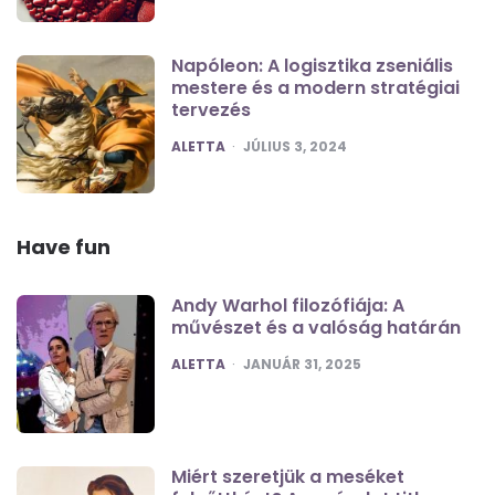
Napóleon: A logisztika zseniális
mestere és a modern stratégiai
tervezés
POSTED
ALETTA
JÚLIUS 3, 2024
Have fun
Andy Warhol filozófiája: A
művészet és a valóság határán
POSTED
ALETTA
JANUÁR 31, 2025
Miért szeretjük a meséket