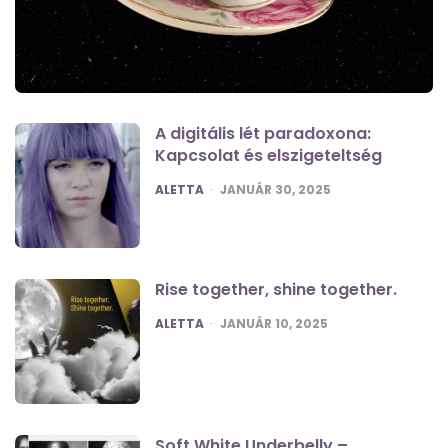
A digitális lét paradoxona:
Kapcsolat és elszigeteltség
POSTED
ALETTA
JANUÁR 30, 2025
Rise together, shine together.
POSTED
ALETTA
JANUÁR 10, 2025
Soft White Underbelly –