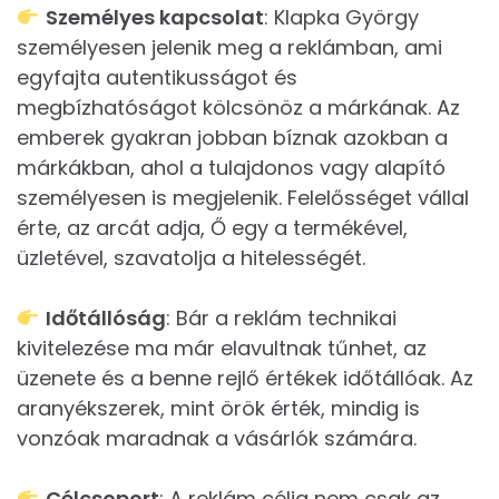
Személyes kapcsolat
: Klapka György
személyesen jelenik meg a reklámban, ami
egyfajta autentikusságot és
megbízhatóságot kölcsönöz a márkának. Az
emberek gyakran jobban bíznak azokban a
márkákban, ahol a tulajdonos vagy alapító
személyesen is megjelenik. Felelősséget vállal
érte, az arcát adja, Ő egy a termékével,
üzletével, szavatolja a hitelességét.
Időtállóság
: Bár a reklám technikai
kivitelezése ma már elavultnak tűnhet, az
üzenete és a benne rejlő értékek időtállóak. Az
aranyékszerek, mint örök érték, mindig is
vonzóak maradnak a vásárlók számára.
Célcsoport
: A reklám célja nem csak az