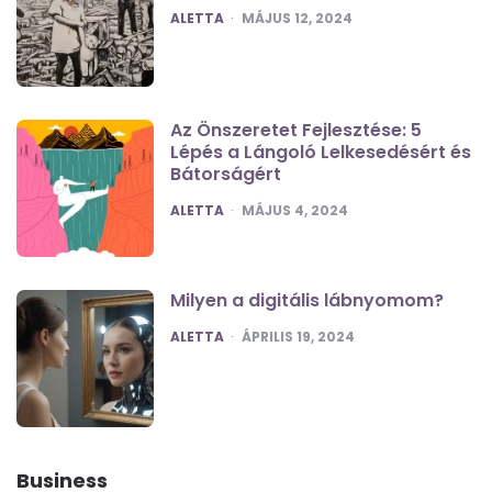
POSTED
ALETTA
MÁJUS 12, 2024
Az Önszeretet Fejlesztése: 5
Lépés a Lángoló Lelkesedésért és
Bátorságért
POSTED
ALETTA
MÁJUS 4, 2024
Milyen a digitális lábnyomom?
POSTED
ALETTA
ÁPRILIS 19, 2024
Business