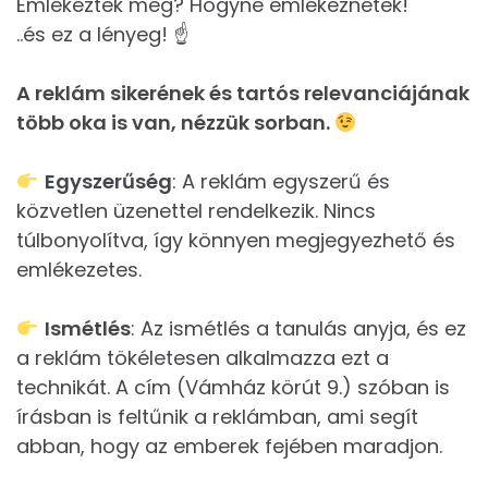
Emlékeztek még? Hogyne emlékeznétek!
..és ez a lényeg! ☝
A reklám sikerének és tartós relevanciájának
több oka is van, nézzük sorban.
Egyszerűség
: A reklám egyszerű és
közvetlen üzenettel rendelkezik. Nincs
túlbonyolítva, így könnyen megjegyezhető és
emlékezetes.
Ismétlés
: Az ismétlés a tanulás anyja, és ez
a reklám tökéletesen alkalmazza ezt a
technikát. A cím (Vámház körút 9.) szóban is
írásban is feltűnik a reklámban, ami segít
abban, hogy az emberek fejében maradjon.