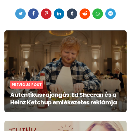
Post
navigation
PREVIOUS POST
Autentikus rajongás: Ed Sheeran és a
Heinz Ketchup emlékezetes reklámja