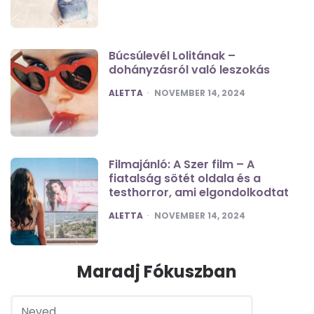
Búcsúlevél Lolitának –
dohányzásról való leszokás
POSTED
ALETTA
NOVEMBER 14, 2024
Filmajánló: A Szer film – A
fiatalság sötét oldala és a
testhorror, ami elgondolkodtat
POSTED
ALETTA
NOVEMBER 14, 2024
Maradj Fókuszban