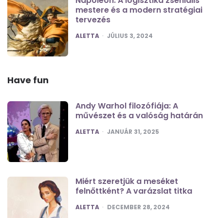
Napóleon: A logisztika zseniális
mestere és a modern stratégiai
tervezés
POSTED
ALETTA
JÚLIUS 3, 2024
Have fun
Andy Warhol filozófiája: A
művészet és a valóság határán
POSTED
ALETTA
JANUÁR 31, 2025
Miért szeretjük a meséket
felnőttként? A varázslat titka
POSTED
ALETTA
DECEMBER 28, 2024