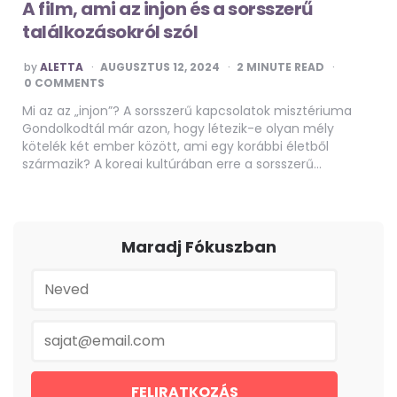
A film, ami az injon és a sorsszerű
találkozásokról szól
POSTED
by
ALETTA
AUGUSZTUS 12, 2024
2
MINUTE READ
BY
0 COMMENTS
Mi az az „injon”? A sorsszerű kapcsolatok misztériuma
Gondolkodtál már azon, hogy létezik-e olyan mély
kötelék két ember között, ami egy korábbi életből
származik? A koreai kultúrában erre a sorsszerű…
Maradj Fókuszban