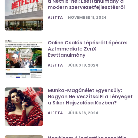
a Netflix-nél: Esettanulmány a
modern szervezetfejlesztésről
POSTED
ALETTA
NOVEMBER 11, 2024
Online Csalás Lépésről Lépésre:
Az Immediate ZenX
Esettanulmány
POSTED
ALETTA
JÚLIUS 18, 2024
Munka-Magánélet Egyensúly:
Hogyan Ne Veszítsd El a Lényeget
a Siker Hajszolása Közben?
POSTED
ALETTA
JÚLIUS 18, 2024