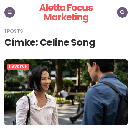
Aletta Focus
Marketing
Menu
Search
1 POSTS
Címke:
Celine Song
HAVE FUN