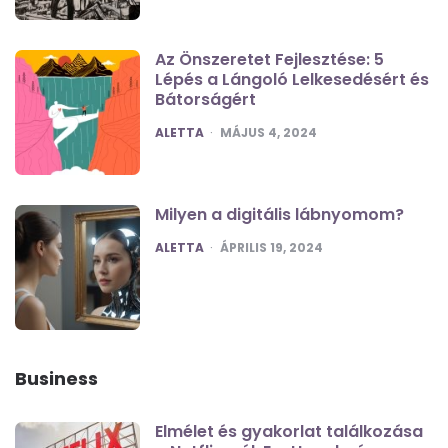
Az Önszeretet Fejlesztése: 5
Lépés a Lángoló Lelkesedésért és
Bátorságért
POSTED
ALETTA
MÁJUS 4, 2024
Milyen a digitális lábnyomom?
POSTED
ALETTA
ÁPRILIS 19, 2024
Business
Elmélet és gyakorlat találkozása