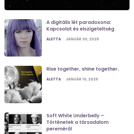
A digitális lét paradoxona:
Kapcsolat és elszigeteltség
POSTED
ALETTA
JANUÁR 30, 2025
Rise together, shine together.
POSTED
ALETTA
JANUÁR 10, 2025
Soft White Underbelly –
Történetek a társadalom
pereméről