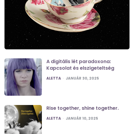
A digitális lét paradoxona:
Kapcsolat és elszigeteltség
POSTED
ALETTA
JANUÁR 30, 2025
Rise together, shine together.
POSTED
ALETTA
JANUÁR 10, 2025