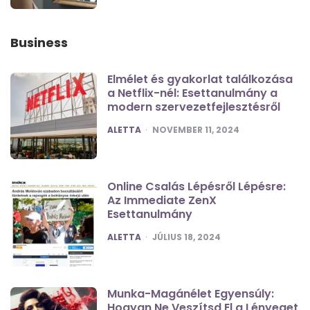
Business
Elmélet és gyakorlat találkozása
a Netflix-nél: Esettanulmány a
modern szervezetfejlesztésről
POSTED
ALETTA
NOVEMBER 11, 2024
Online Csalás Lépésről Lépésre:
Az Immediate ZenX
Esettanulmány
POSTED
ALETTA
JÚLIUS 18, 2024
Munka-Magánélet Egyensúly:
Hogyan Ne Veszítsd El a Lényeget