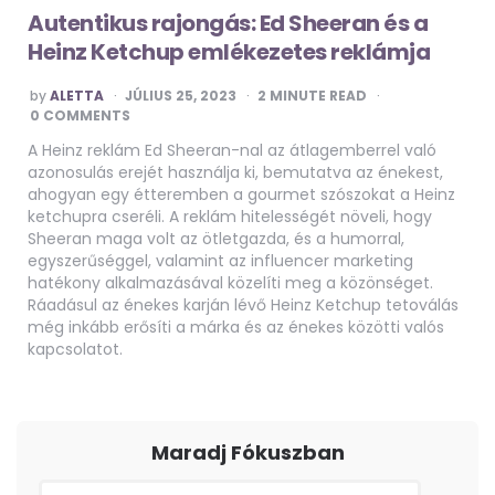
Autentikus rajongás: Ed Sheeran és a
Heinz Ketchup emlékezetes reklámja
POSTED
by
ALETTA
JÚLIUS 25, 2023
2
MINUTE READ
BY
0 COMMENTS
A Heinz reklám Ed Sheeran-nal az átlagemberrel való
azonosulás erejét használja ki, bemutatva az énekest,
ahogyan egy étteremben a gourmet szószokat a Heinz
ketchupra cseréli. A reklám hitelességét növeli, hogy
Sheeran maga volt az ötletgazda, és a humorral,
egyszerűséggel, valamint az influencer marketing
hatékony alkalmazásával közelíti meg a közönséget.
Ráadásul az énekes karján lévő Heinz Ketchup tetoválás
még inkább erősíti a márka és az énekes közötti valós
kapcsolatot.
Maradj Fókuszban