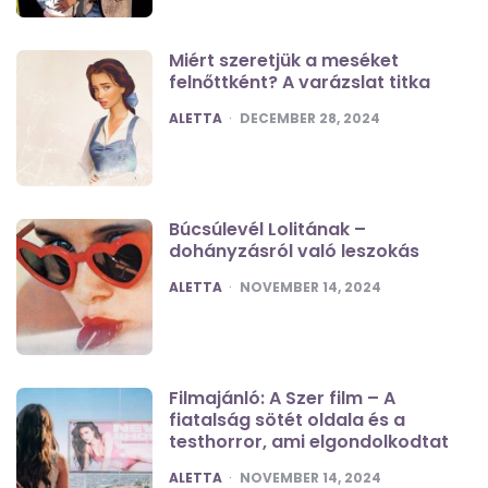
Miért szeretjük a meséket
felnőttként? A varázslat titka
POSTED
ALETTA
DECEMBER 28, 2024
Búcsúlevél Lolitának –
dohányzásról való leszokás
POSTED
ALETTA
NOVEMBER 14, 2024
Filmajánló: A Szer film – A
fiatalság sötét oldala és a
testhorror, ami elgondolkodtat
POSTED
ALETTA
NOVEMBER 14, 2024