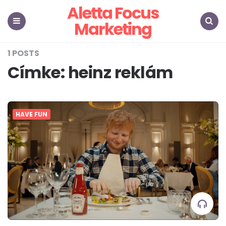
Aletta Focus
Marketing
Menu
Search
1 POSTS
Címke:
heinz reklám
HAVE FUN