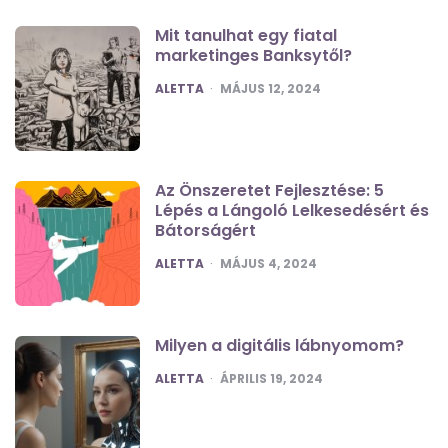
Mit tanulhat egy fiatal
marketinges Banksytől?
POSTED
ALETTA
MÁJUS 12, 2024
Az Önszeretet Fejlesztése: 5
Lépés a Lángoló Lelkesedésért és
Bátorságért
POSTED
ALETTA
MÁJUS 4, 2024
Milyen a digitális lábnyomom?
POSTED
ALETTA
ÁPRILIS 19, 2024