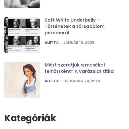
Soft White Underbelly –
Történetek a társadalom
pereméről
POSTED
ALETTA
JANUÁR 10, 2025
Miért szeretjük a meséket
felnőttként? A varázslat titka
POSTED
ALETTA
DECEMBER 28, 2024
Kategóriák