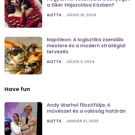
a Siker Hajszolása Közben?
POSTED
ALETTA
JÚLIUS 18, 2024
Napóleon: A logisztika zseniális
mestere és a modern stratégiai
tervezés
POSTED
ALETTA
JÚLIUS 3, 2024
Have fun
Andy Warhol filozófiája: A
művészet és a valóság határán
POSTED
ALETTA
JANUÁR 31, 2025