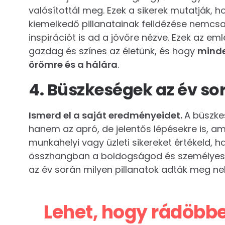
valósítottál meg. Ezek a sikerek mutatják, h
kiemelkedő pillanatainak felidézése nemcsak
inspirációt is ad a jövőre nézve. Ezek az e
gazdag és színes az életünk, és hogy
minde
örömre és a hálára
.
4. Büszkeségek az év so
Ismerd el a saját eredményeidet.
A büszke
hanem az apró, de jelentős lépésekre is, ame
munkahelyi vagy üzleti sikereket értékeld, 
összhangban a boldogságod és személyes e
az év során milyen pillanatok adták meg n
Lehet, hogy rádöbb