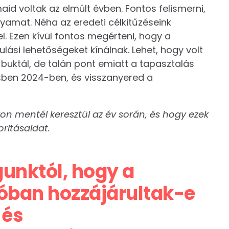
maid voltak az elmúlt évben. Fontos felismerni,
lyamat. Néha az eredeti célkitűzéseink
l. Ezen kívül fontos megérteni, hogy a
ulási lehetőségeket kínálnak. Lehet, hogy volt
 buktál, de talán pont emiatt a tapasztalás
ésben 2024-ben, és visszanyered a
on mentél keresztül az év során, és hogy ezek
oritásaidat.
unktól, hogy a
alóban hozzájárultak-e
 és