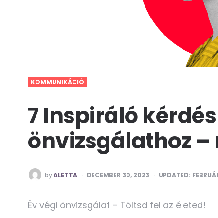
KOMMUNIKÁCIÓ
7 Inspiráló kérdés
önvizsgálathoz – 
POSTED
by
ALETTA
DECEMBER 30, 2023
UPDATED:
FEBRUÁR
BY
Év végi önvizsgálat – Töltsd fel az életed!