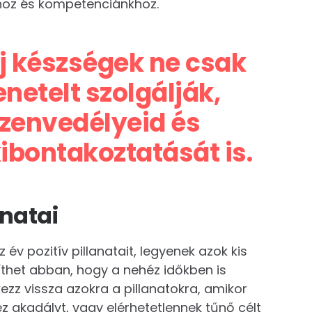
hoz és kompetenciánkhoz.
j készségek ne csak
etelt szolgálják,
zenvedélyeid és
kibontakoztatását is.
anatai
 év pozitív pillanatait, legyenek azok kis
thet abban, hogy a nehéz időkben is
ezz vissza azokra a pillanatokra, amikor
éz akadályt, vagy elérhetetlennek tűnő célt