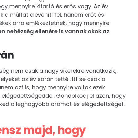
ogy mennyire kitartó és erős vagy. Az év
 a múltat eleveníti fel, hanem erőt és
mlékek arra emlékeztetnek, hogy mennyire
n nehézség ellenére is vannak okok az
rán
ség nem csak a nagy sikerekre vonatkozik,
lyeket az év során tettél. Itt se csak a
hanem azt is, hogy mennyire voltak ezek
légedettségeddel. Gondolkodj el azon, hogy
eked a legnagyobb örömöt és elégedettséget.
ensz majd, hogy