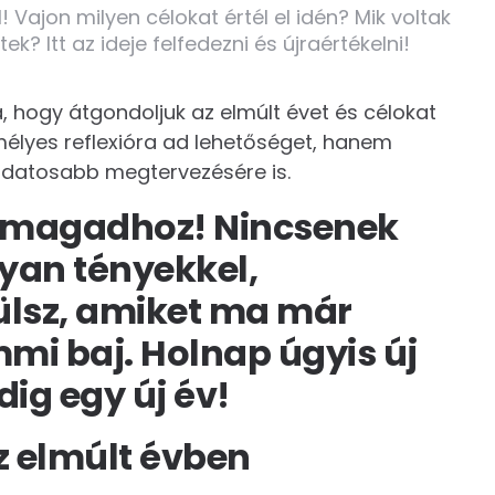
! Vajon milyen célokat értél el idén? Mik voltak
k? Itt az ideje felfedezni és újraértékelni!
a, hogy átgondoljuk az elmúlt évet és célokat
mélyes reflexióra ad lehetőséget, hanem
tudatosabb megtervezésére is.
te magadhoz! Nincsenek
lyan tényekkel,
ülsz, amiket ma már
mmi baj. Holnap úgyis új
ig egy új év!
z elmúlt évben