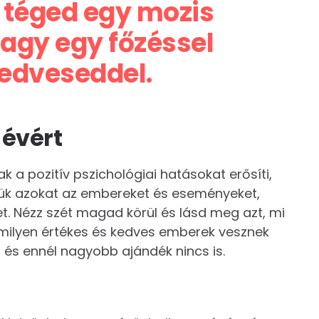
 téged egy mozis
vagy egy főzéssel
kedveseddel.
 évért
k a pozitív pszichológiai hatásokat erősíti,
jük azokat az embereket és eseményeket,
t. Nézz szét magad körül és lásd meg azt, mi
 milyen értékes és kedves emberek vesznek
 és ennél nagyobb ajándék nincs is.