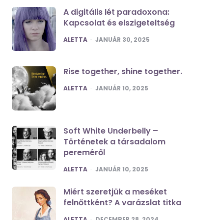
A digitális lét paradoxona:
Kapcsolat és elszigeteltség
POSTED
ALETTA
JANUÁR 30, 2025
Rise together, shine together.
POSTED
ALETTA
JANUÁR 10, 2025
Soft White Underbelly –
Történetek a társadalom
pereméről
POSTED
ALETTA
JANUÁR 10, 2025
Miért szeretjük a meséket
felnőttként? A varázslat titka
POSTED
ALETTA
DECEMBER 28, 2024