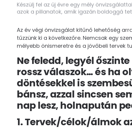
Készülj fel az új évre egy mély önvizsgálattal
azok a pillanatok, amik igazán boldoggá tette
Az év végi önvizsgálat kitűnő lehetőség arr
tűzzünk ki a következőre. Nemcsak egy sze
mélyebb önismeretre és a jövőbeli tervek 
Ne feledd, legyél őszin
rossz válaszok… és ha o
döntésekkel is szembes
bánsz, azzal sincsen se
nap lesz, holnapután ped
1. Tervek/célok/álmok a