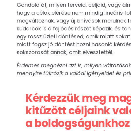
Gondold át, milyen terveid, céljaid, vagy ál
hogy a célok elérése nem mindig lineáris fo
megváltoznak, vagy új kihívások merülnek fe
kudarcok is a fejlődés részét képezik, és tan
egy rossz üzleti döntésed, amik miatt sokat
miatt fogsz jó döntést hozni hasonló kérd
sokszorosát annak, amit elvesztettél.
Érdemes megnézni azt is, milyen változások
mennyire tükrözik a valódi igényeidet és pri
Kérdezzük meg mag
kitűzött céljaink v
a boldogságunkhoz