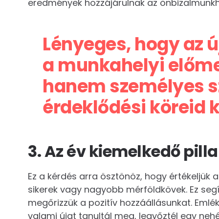
eredmények hozzájárulnak az önbizalmunk
Lényeges, hogy az ú
a munkahelyi előmen
hanem személyes s
érdeklődési köreid 
3. Az év kiemelkedő pill
Ez a kérdés arra ösztönöz, hogy értékeljük az
sikerek vagy nagyobb mérföldkövek. Ez segí
megőrizzük a pozitív hozzáállásunkat. Emlék
valami újat tanultál meg, legyőztél egy neh